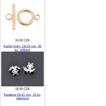
10.00 CZK
Kaplík lístky 14x14 mm, 50
ks, stříbrný
18.00 CZK
Karabina 31x11 mm, 10 ks,
platinová