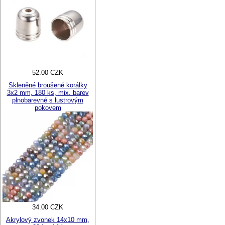
52.00 CZK
Skleněné broušené korálky
3x2 mm, 180 ks, mix. barev
plnobarevné s lustrovým
pokovem
34.00 CZK
Akrylový zvonek 14x10 mm,