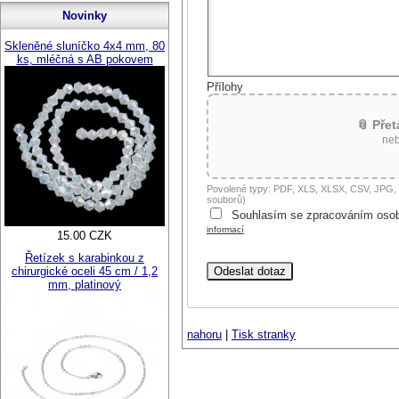
Novinky
Skleněné sluníčko 4x4 mm, 80
ks, mléčná s AB pokovem
Přílohy
📎 Pře
neb
Povolené typy: PDF, XLS, XLSX, CSV, JPG
souborů)
Souhlasím se zpracováním osob
informací
15.00 CZK
Řetízek s karabinkou z
chirurgické oceli 45 cm / 1,2
mm, platinový
nahoru
|
Tisk stranky