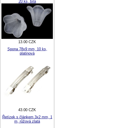
20 ks, bílá
13.00 CZK
Spona 78x9 mm, 10 ks,
platinová
43.00 CZK
Řetízek s článkem 3x2 mm, 1
m, růžová zlatá