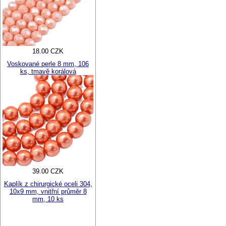
18.00 CZK
Voskované perle 8 mm, 106
ks, tmavě korálová
39.00 CZK
Kaplík z chirurgické oceli 304,
10x9 mm, vnitřní průměr 8
mm, 10 ks