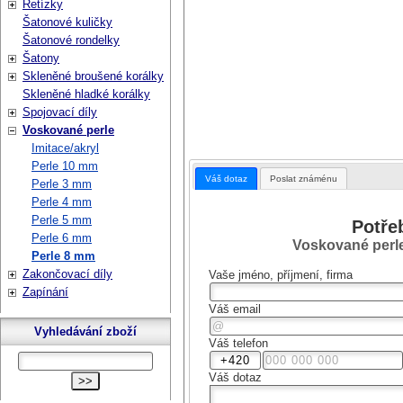
Řetízky
Šatonové kuličky
Šatonové rondelky
Šatony
Skleněné broušené korálky
Skleněné hladké korálky
Spojovací díly
Voskované perle
Imitace/akryl
Perle 10 mm
Váš dotaz
Poslat známénu
Perle 3 mm
Perle 4 mm
Perle 5 mm
Potře
Perle 6 mm
Voskované perle 
Perle 8 mm
Zakončovací díly
Vaše jméno, příjmení, firma
Zapínání
Váš email
Vyhledávání zboží
Váš telefon
Váš dotaz