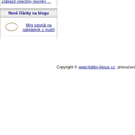
Zobrazit všechny novinky ...
Nové články na blogu
Mini tutoriál na
náhrdelník z mušlí
Copyright ©
www.hobby-bijoux.cz
,
provozov