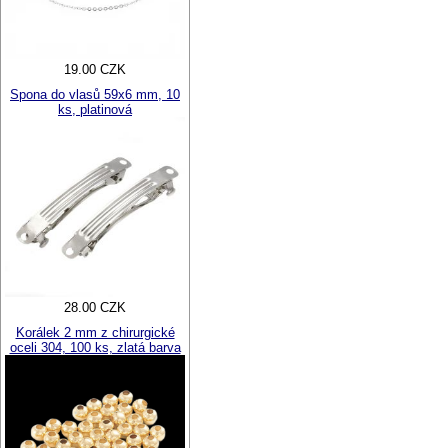
19.00 CZK
Spona do vlasů 59x6 mm, 10
ks, platinová
28.00 CZK
Korálek 2 mm z chirurgické
oceli 304, 100 ks, zlatá barva