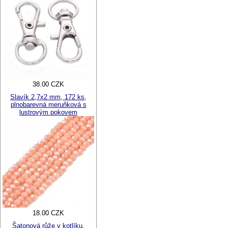
38.00 CZK
Slavík 2,7x2 mm, 172 ks,
plnobarevná meruňková s
lustrovým pokovem
18.00 CZK
Šatonová růže v kotlíku,