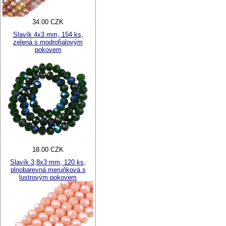
34.00 CZK
Slavík 4x3 mm, 154 ks,
zelená s modrofialovým
pokovem
18.00 CZK
Slavík 3,8x3 mm, 120 ks,
plnobarevná meruňková s
lustrovým pokovem