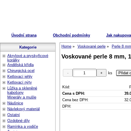
Úvodní strana
Obchodní podmínky
Jak nakupova
Home
Voskované perle
Perle 8 m
Kategorie
Voskované perle 8 mm, 11
Akrylové a pryskyřicové
korálky
Andělská křídla
Chirurgická ocel
ks
Ketlovací jehly
Ketlovací nýty
Kód:
Lůžka a skleněné
kabošony
Cena s DPH:
39.
Minerály a mušle
Cena bez DPH:
32.
Náušnice
DPH:
Návlekový materiál
Ostatní
Ozdobné díly
Ramínka a vodiče