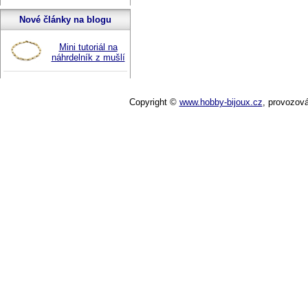
Nové články na blogu
Mini tutoriál na
náhrdelník z mušlí
Copyright ©
www.hobby-bijoux.cz
,
provozov