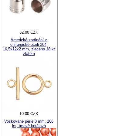
52.00 CZK
Americké zapínání z
chirurgické oceli 304,
16,5x12x2 mm, zlaceno 18 kt
zlatem
10.00 CZK
Voskované perle 8 mm, 106
ks, tmavě korálová