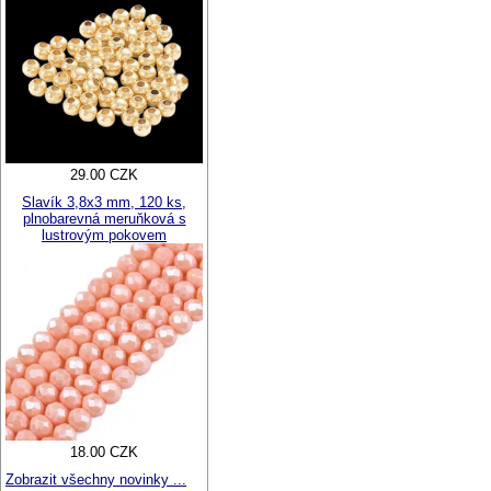
29.00 CZK
Slavík 3,8x3 mm, 120 ks,
plnobarevná meruňková s
lustrovým pokovem
18.00 CZK
Zobrazit všechny novinky ...