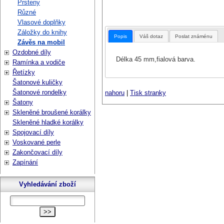
Prsteny
Různé
Vlasové doplňky
Záložky do knihy
Popis
Váš dotaz
Poslat známénu
Závěs na mobil
Ozdobné díly
Délka 45 mm,fialová barva.
Ramínka a vodiče
Řetízky
Šatonové kuličky
Šatonové rondelky
nahoru
|
Tisk stranky
Šatony
Skleněné broušené korálky
Skleněné hladké korálky
Spojovací díly
Voskované perle
Zakončovací díly
Zapínání
Vyhledávání zboží