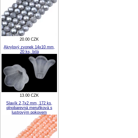
20.00 CZK
Akrylový zvonek 14x10 mm,
20 ks, bílá
13.00 CZK
Slavík 2,7x2 mm, 172 ks,
plnobarevná meruňková s
lustrovým pokovem