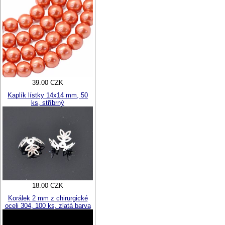
39.00 CZK
Kaplík lístky 14x14 mm, 50
ks, stříbrný
18.00 CZK
Korálek 2 mm z chirurgické
oceli 304, 100 ks, zlatá barva