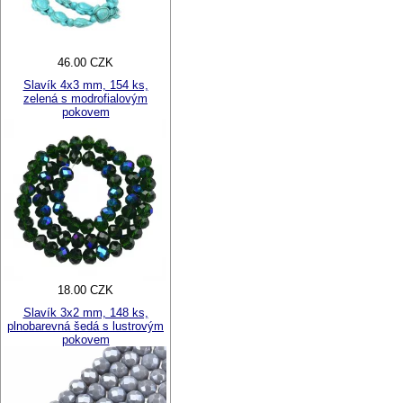
46.00 CZK
Slavík 4x3 mm, 154 ks,
zelená s modrofialovým
pokovem
18.00 CZK
Slavík 3x2 mm, 148 ks,
plnobarevná šedá s lustrovým
pokovem