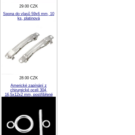
29.00 CZK
Spona do vlasů 59x6 mm, 10
ks, platinová
28.00 CZK
Americké zapínání z
chirurgické oceli 304,
16,5x12x2 mm, postříbřené