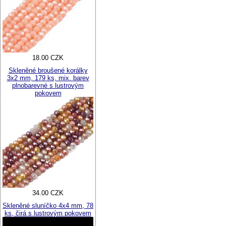
18.00 CZK
Skleněné broušené korálky
3x2 mm, 179 ks, mix. barev
plnobarevné s lustrovým
pokovem
34.00 CZK
Skleněné sluníčko 4x4 mm, 78
ks, čirá s lustrovým pokovem