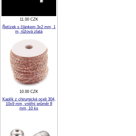
11.00 CZK
Řetízek s článkem 3x2 mm, 1
m, růžová zlatá
10.00 CZK
Kaplík z chirurgické oceli 304,
10x9 mm, vnitřní průměr 8
mm, 10 ks