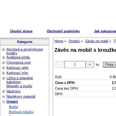
Úvodní strana
Obchodní podmínky
Jak nakupova
Home
Ostatní
Závěs na mobil
Z
Kategorie
Závěs na mobil s kroužke
Akrylové a pryskyřicové
korálky
Andělská křídla
Chirurgická ocel
ks
Ketlovací jehly
Ketlovací nýty
Kód:
X-B
Lůžka a skleněné
kabošony
Cena s DPH:
2,
Minerály a mušle
Cena bez DPH:
2,
Náušnice
DPH:
Návlekový materiál
Ostatní
Brože
Brožové můstky