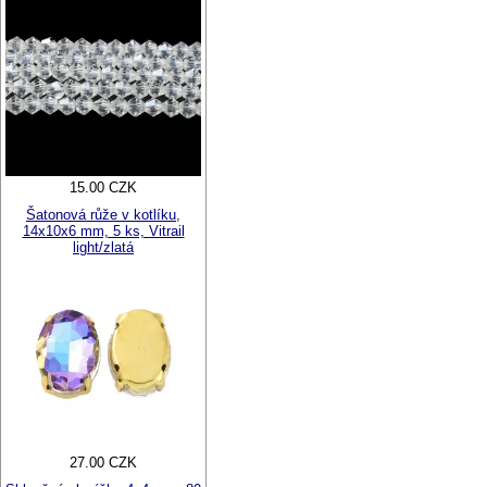
15.00 CZK
Šatonová růže v kotlíku,
14x10x6 mm, 5 ks, Vitrail
light/zlatá
27.00 CZK