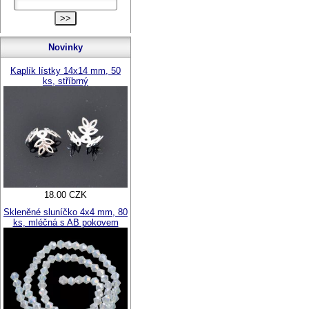
Novinky
Kaplík lístky 14x14 mm, 50
ks, stříbrný
18.00 CZK
Skleněné sluníčko 4x4 mm, 80
ks, mléčná s AB pokovem