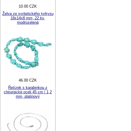
10.00 CZK
Želva ze syntetického tyrkysu
18x14x8 mm, 22 ks,
modrozelená
46.00 CZK
Řetízek s karabinkou z
chirurgické oceli 45 cm / 1,2
mm, platinový