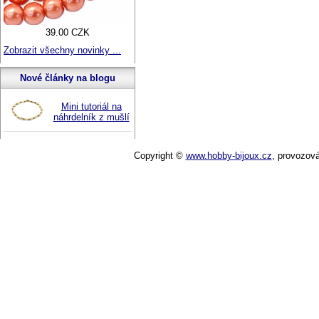
39.00 CZK
Zobrazit všechny novinky ...
Nové články na blogu
Mini tutoriál na
náhrdelník z mušlí
Copyright ©
www.hobby-bijoux.cz
,
provozov