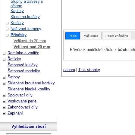
Šlupny a závěsy s
očkem
Kaplíky
Klece na korálky
Korálky
Našívací kameny
Přívěsky
Popis
Váš dotaz
Poslat známénu
Velikost do 20 mm
Velikost nad 20 mm
Přívěsek andělské křídlo z bižutern
Ramínka a vodiče
Řetízky
Šatonové kuličky
nahoru
|
Tisk stranky
Šatonové rondelky
Šatony
Skleněné broušené korálky
Skleněné hladké korálky
Spojovací díly
Voskované perle
Zakončovací díly
Zapínání
Vyhledávání zboží