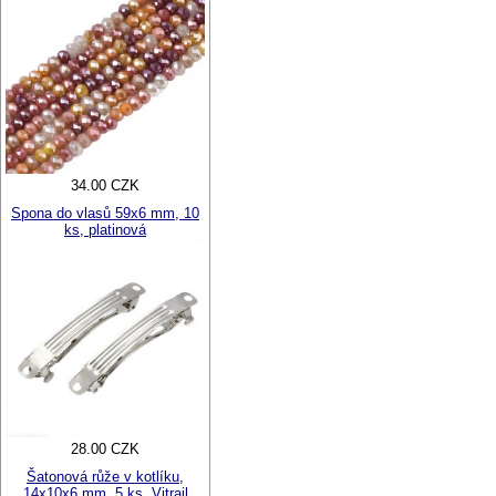
34.00 CZK
Spona do vlasů 59x6 mm, 10
ks, platinová
28.00 CZK
Šatonová růže v kotlíku,
14x10x6 mm, 5 ks, Vitrail