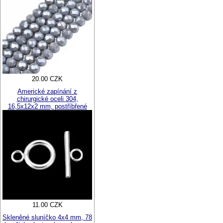
20.00 CZK
Americké zapínání z
chirurgické oceli 304,
16,5x12x2 mm, postříbřené
11.00 CZK
Skleněné sluníčko 4x4 mm, 78