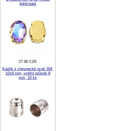
light/zlatá
27.00 CZK
Kaplík z chirurgické oceli 304,
10x9 mm, vnitřní průměr 8
mm, 10 ks