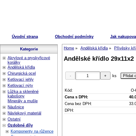
Úvodní strana
Obchodní podmínky
Jak nakupova
Home
Andělská křídla
Přívěsky kří
Kategorie
Andělské křídlo 29x11x2 
Akrylové a pryskyřicové
korálky
Andělská křídla
Chirurgická ocel
ks
Ketlovací jehly
Ketlovací nýty
Kód:
O-
Lůžka a skleněné
kabošony
Cena s DPH:
40.
Minerály a mušle
Cena bez DPH:
33.
Náušnice
DPH:
Návlekový materiál
Ostatní
Ozdobné díly
Komponenty na růžence