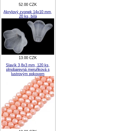
52.00 CZK
Akrylový zvonek 14x10 mm,
20 ks, bílá
13.00 CZK
Slavík 3,8x3 mm, 120 ks,
plnobarevná meruňková s
lustrovým pokovem