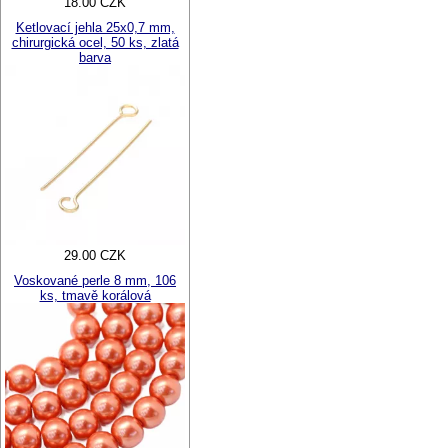
18.00 CZK
Ketlovací jehla 25x0,7 mm,
chirurgická ocel, 50 ks, zlatá
barva
29.00 CZK
Voskované perle 8 mm, 106
ks, tmavě korálová