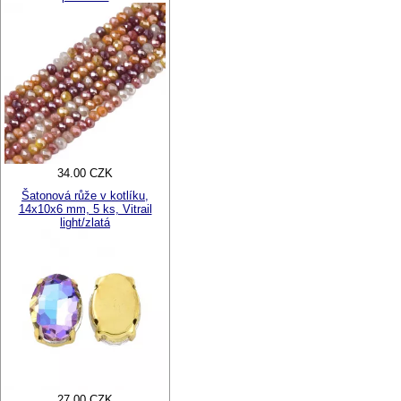
34.00 CZK
Šatonová růže v kotlíku,
14x10x6 mm, 5 ks, Vitrail
light/zlatá
27.00 CZK