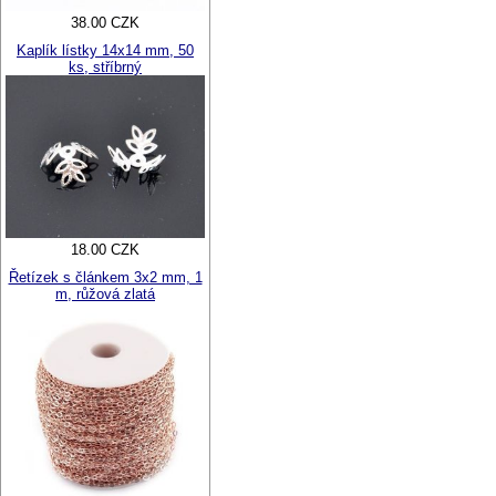
38.00 CZK
Kaplík lístky 14x14 mm, 50
ks, stříbrný
18.00 CZK
Řetízek s článkem 3x2 mm, 1
m, růžová zlatá