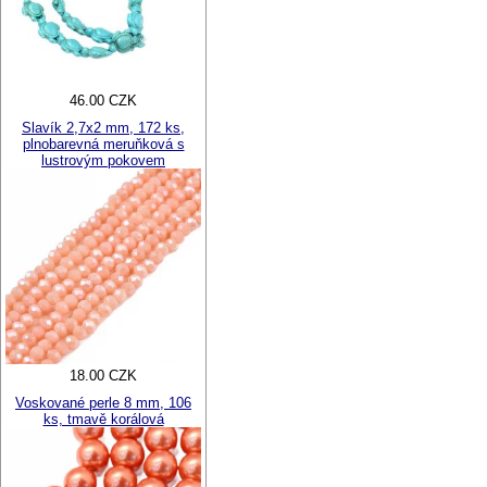
46.00 CZK
Slavík 2,7x2 mm, 172 ks,
plnobarevná meruňková s
lustrovým pokovem
18.00 CZK
Voskované perle 8 mm, 106
ks, tmavě korálová