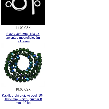
11.00 CZK
Slavík 4x3 mm, 154 ks,
zelená s modrofialovým
pokovem
18.00 CZK
Kaplík z chirurgické oceli 304,
10x9 mm, vnitřní průměr 8
mm, 10 ks