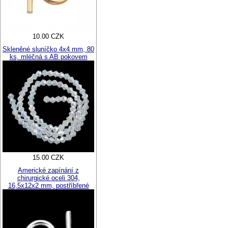
10.00 CZK
Skleněné sluníčko 4x4 mm, 80
ks, mléčná s AB pokovem
15.00 CZK
Americké zapínání z
chirurgické oceli 304,
16,5x12x2 mm, postříbřené