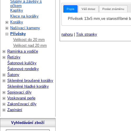
Šlupny a závěsy s
očkem
Popis
Váš dotaz
Poslat známénu
Kaplíky
Klece na korálky
Přívěsek 13x5 mm,ve starostříbrné b
Korálky
Našívací kameny
Přívěsky
nahoru
|
Tisk stranky
Velikost do 20 mm
Velikost nad 20 mm
Ramínka a vodiče
Řetízky
Šatonové kuličky
Šatonové rondelky
Šatony
Skleněné broušené korálky
Skleněné hladké korálky
Spojovací díly
Voskované perle
Zakončovací díly
Zapínání
Vyhledávání zboží