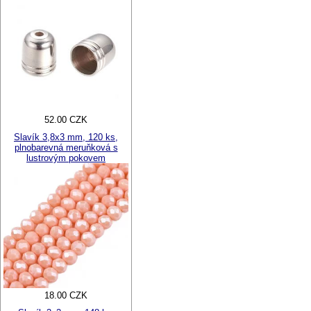
52.00 CZK
Slavík 3,8x3 mm, 120 ks,
plnobarevná meruňková s
lustrovým pokovem
18.00 CZK