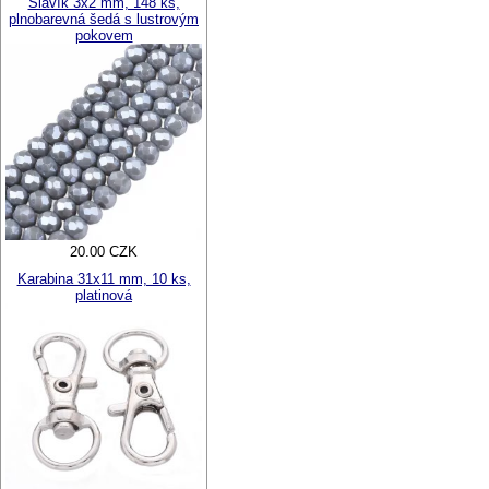
Slavík 3x2 mm, 148 ks,
plnobarevná šedá s lustrovým
pokovem
20.00 CZK
Karabina 31x11 mm, 10 ks,
platinová