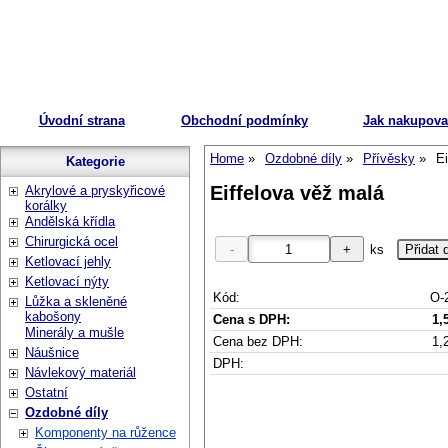
Úvodní strana
Obchodní podmínky
Jak nakupova
Home
Ozdobné díly
Přívěsky
Ei
Kategorie
Eiffelova věž malá
Akrylové a pryskyřicové
korálky
Andělská křídla
Chirurgická ocel
ks
Ketlovací jehly
Ketlovací nýty
Kód:
O-
Lůžka a skleněné
kabošony
Cena s DPH:
1,
Minerály a mušle
Cena bez DPH:
1,
Náušnice
DPH:
Návlekový materiál
Ostatní
Ozdobné díly
Komponenty na růžence