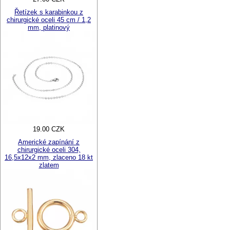
Řetízek s karabinkou z
chirurgické oceli 45 cm / 1,2
mm, platinový
19.00 CZK
Americké zapínání z
chirurgické oceli 304,
16,5x12x2 mm, zlaceno 18 kt
zlatem