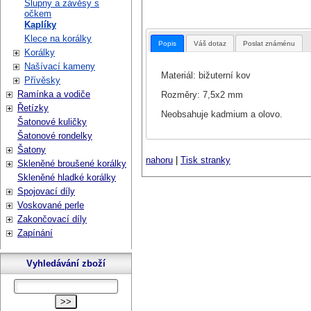
Šlupny a závěsy s
očkem
Kaplíky
Klece na korálky
Popis
Váš dotaz
Poslat známénu
Korálky
Našívací kameny
Materiál: bižuterní kov
Přívěsky
Ramínka a vodiče
Rozměry: 7,5x2 mm
Řetízky
Neobsahuje kadmium a olovo.
Šatonové kuličky
Šatonové rondelky
Šatony
nahoru
|
Tisk stranky
Skleněné broušené korálky
Skleněné hladké korálky
Spojovací díly
Voskované perle
Zakončovací díly
Zapínání
Vyhledávání zboží