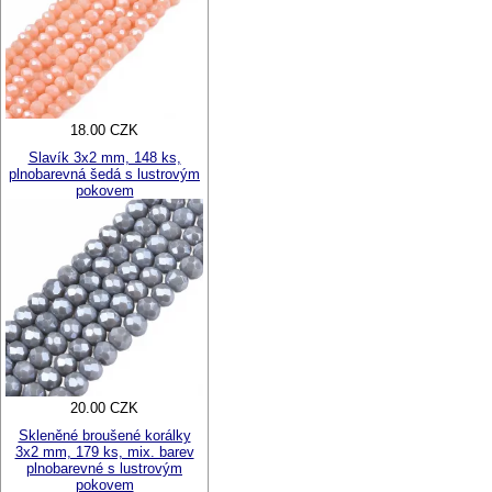
18.00 CZK
Slavík 3x2 mm, 148 ks,
plnobarevná šedá s lustrovým
pokovem
20.00 CZK
Skleněné broušené korálky
3x2 mm, 179 ks, mix. barev
plnobarevné s lustrovým
pokovem