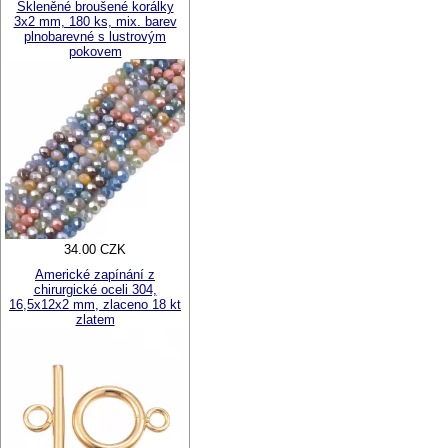
Skleněné broušené korálky
3x2 mm, 180 ks, mix. barev
plnobarevné s lustrovým
pokovem
34.00 CZK
Americké zapínání z
chirurgické oceli 304,
16,5x12x2 mm, zlaceno 18 kt
zlatem