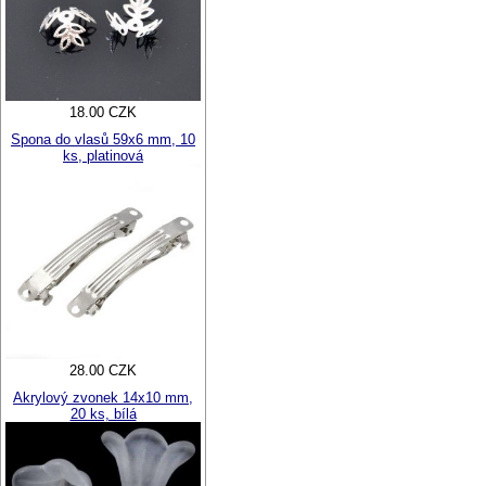
18.00 CZK
Spona do vlasů 59x6 mm, 10
ks, platinová
28.00 CZK
Akrylový zvonek 14x10 mm,
20 ks, bílá