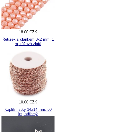
18.00 CZK
Řetízek s článkem 3x2 mm, 1
m, růžová zlatá
10.00 CZK
Kaplík lístky 14x14 mm, 50
ks, stříbrný