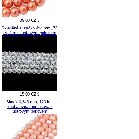
39.00 CZK
Skleněné sluníčko 4x4 mm, 78
ks, čirá s lustrovým pokovem
15.00 CZK
Slavík 3,8x3 mm, 120 ks,
plnobarevná meruňková s
lustrovým pokovem