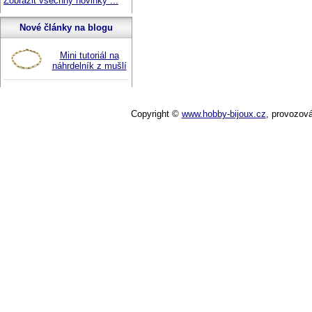
Zobrazit všechny novinky ...
Nové články na blogu
Mini tutoriál na
náhrdelník z mušlí
Copyright ©
www.hobby-bijoux.cz
,
provozov