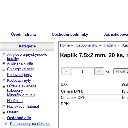
Úvodní strana
Obchodní podmínky
Jak nakupova
Home
Ozdobné díly
Kaplíky
Kap
Kategorie
Kaplík 7,5x2 mm, 20 ks, 
Akrylové a pryskyřicové
korálky
Andělská křídla
Chirurgická ocel
ks
Ketlovací jehly
Ketlovací nýty
Kód:
O-0
Lůžka a skleněné
kabošony
Cena s DPH:
19.
Minerály a mušle
Cena bez DPH:
15.
Náušnice
DPH:
Návlekový materiál
Ostatní
Ozdobné díly
Komponenty na růžence