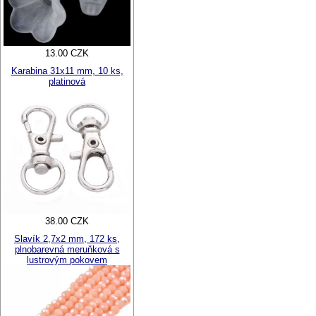
13.00 CZK
Karabina 31x11 mm, 10 ks,
platinová
38.00 CZK
Slavík 2,7x2 mm, 172 ks,
plnobarevná meruňková s
lustrovým pokovem