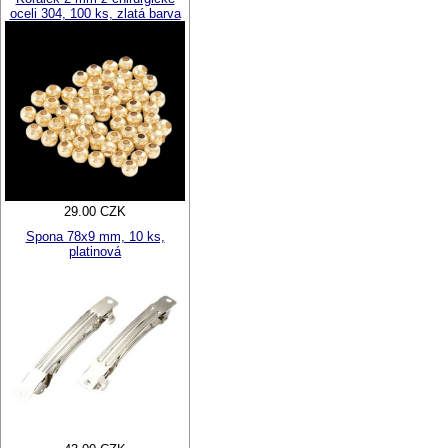
oceli 304, 100 ks, zlatá barva
29.00 CZK
Spona 78x9 mm, 10 ks,
platinová