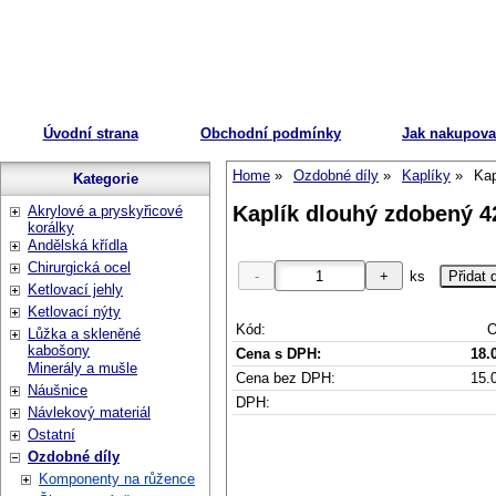
Úvodní strana
Obchodní podmínky
Jak nakupova
Home
Ozdobné díly
Kaplíky
Kap
Kategorie
Kaplík dlouhý zdobený 4
Akrylové a pryskyřicové
korálky
Andělská křídla
Chirurgická ocel
ks
Ketlovací jehly
Ketlovací nýty
Kód:
O
Lůžka a skleněné
kabošony
Cena s DPH:
18.
Minerály a mušle
Cena bez DPH:
15.
Náušnice
DPH:
Návlekový materiál
Ostatní
Ozdobné díly
Komponenty na růžence