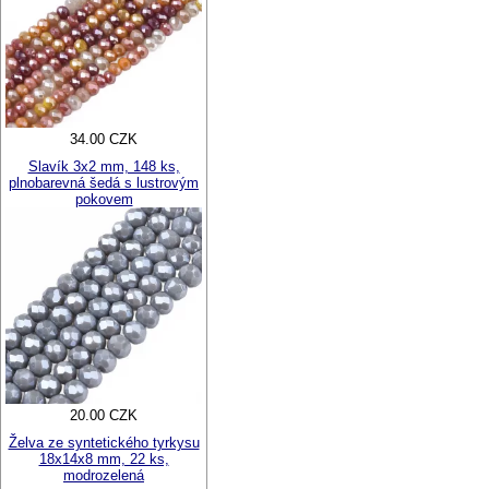
34.00 CZK
Slavík 3x2 mm, 148 ks,
plnobarevná šedá s lustrovým
pokovem
20.00 CZK
Želva ze syntetického tyrkysu
18x14x8 mm, 22 ks,
modrozelená