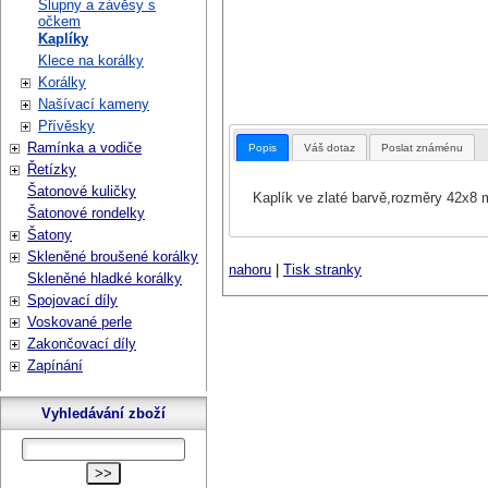
Šlupny a závěsy s
očkem
Kaplíky
Klece na korálky
Korálky
Našívací kameny
Přívěsky
Ramínka a vodiče
Popis
Váš dotaz
Poslat známénu
Řetízky
Šatonové kuličky
Kaplík ve zlaté barvě,rozměry 42x8 m
Šatonové rondelky
Šatony
Skleněné broušené korálky
nahoru
|
Tisk stranky
Skleněné hladké korálky
Spojovací díly
Voskované perle
Zakončovací díly
Zapínání
Vyhledávání zboží