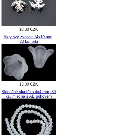
18.00 CZK
Akrylový zvonek 14x10 mm,
20 ks, bílá
13.00 CZK
Skleněné sluníčko 4x4 mm, 80
ks, mléčná s AB pokovem