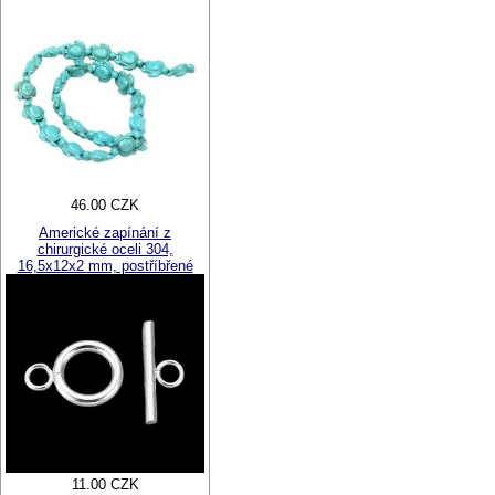
46.00 CZK
Americké zapínání z
chirurgické oceli 304,
16,5x12x2 mm, postříbřené
11.00 CZK