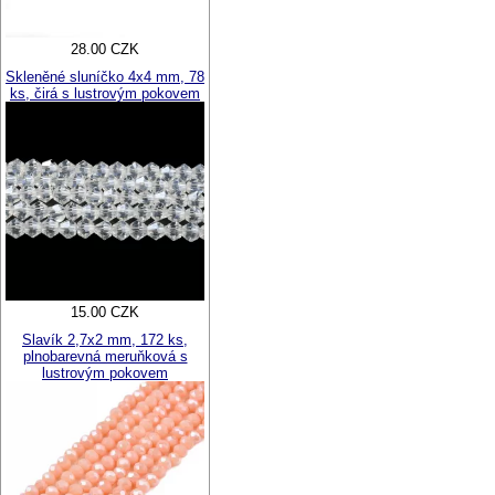
28.00 CZK
Skleněné sluníčko 4x4 mm, 78
ks, čirá s lustrovým pokovem
15.00 CZK
Slavík 2,7x2 mm, 172 ks,
plnobarevná meruňková s
lustrovým pokovem