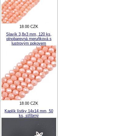
18.00 CZK
Slavík 3,8x3 mm, 120 ks,
plnobarevná meruňková s
lustrovým pokovem
18.00 CZK
Kaplík lístky 14x14 mm, 50
ks, stříbrný