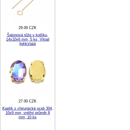
29.00 CZK
Šatonová růže v kotlíku,
14x10x6 mm, 5 ks, Vitrail
light/zlatá
27.00 CZK
Kaplík z chirurgické oceli 304,
10x9 mm, vnitřní průměr 8
mm, 10 ks