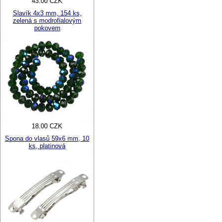
43.00 CZK
Slavík 4x3 mm, 154 ks,
zelená s modrofialovým
pokovem
18.00 CZK
Spona do vlasů 59x6 mm, 10
ks, platinová