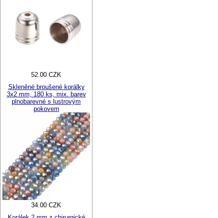
52.00 CZK
Skleněné broušené korálky
3x2 mm, 180 ks, mix. barev
plnobarevné s lustrovým
pokovem
34.00 CZK
Korálek 2 mm z chirurgické