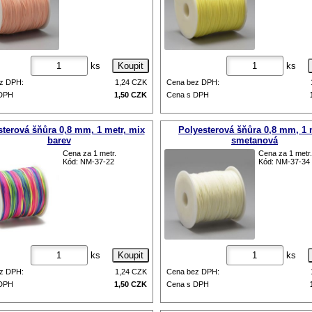
ks
ks
z DPH:
1,24
CZK
Cena bez DPH:
 DPH
1,50
CZK
Cena s DPH
sterová šňůra 0,8 mm, 1 metr, mix
Polyesterová šňůra 0,8 mm, 1 
barev
smetanová
Cena za 1 metr.
Cena za 1 metr.
Kód: NM-37-22
Kód: NM-37-34
ks
ks
z DPH:
1,24
CZK
Cena bez DPH:
 DPH
1,50
CZK
Cena s DPH