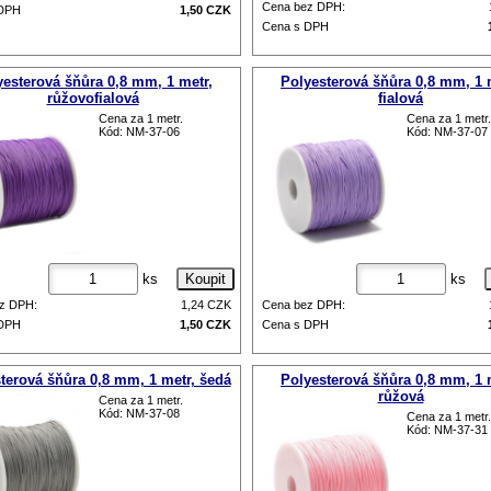
Cena bez DPH:
 DPH
1,50
CZK
Cena s DPH
yesterová šňůra 0,8 mm, 1 metr,
Polyesterová šňůra 0,8 mm, 1 
růžovofialová
fialová
Cena za 1 metr.
Cena za 1 metr.
Kód: NM-37-06
Kód: NM-37-07
ks
ks
z DPH:
1,24
CZK
Cena bez DPH:
 DPH
1,50
CZK
Cena s DPH
terová šňůra 0,8 mm, 1 metr, šedá
Polyesterová šňůra 0,8 mm, 1 
růžová
Cena za 1 metr.
Kód: NM-37-08
Cena za 1 metr.
Kód: NM-37-31