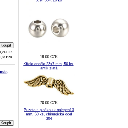
oceli 304, 20 ks
1,24
CZK
19.00 CZK
1,50
CZK
Křídla anděla 23x7 mm, 50 ks,
antik zlatá
metr,
70.00 CZK
Puzeta s ploškou k nalepení 3
mm, 50 ks, chirurgická ocel
304