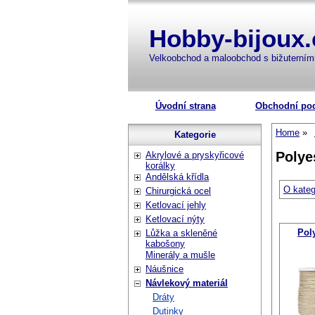
Hobby-bijoux.
Velkoobchod a maloobchod s bižuterní
Úvodní strana
Obchodní po
Home
Kategorie
Polye
Akrylové a pryskyřicové
korálky
Andělská křídla
O kateg
Chirurgická ocel
Ketlovací jehly
Ketlovací nýty
Pol
Lůžka a skleněné
kabošony
Minerály a mušle
Náušnice
Návlekový materiál
Dráty
Dutinky