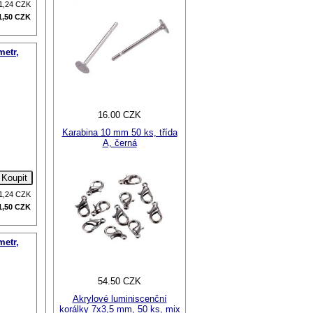
1,24
CZK
1,50
CZK
metr,
16.00 CZK
Karabina 10 mm 50 ks, třída
A, černá
1,24
CZK
1,50
CZK
metr,
54.50 CZK
Akrylové luminiscenční
korálky 7x3,5 mm, 50 ks, mix