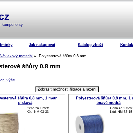
cz
mi komponenty
dmínky
Jak nakupovat
Katalog zboží
Kontak
Návlekový materiál
Polyesterové šňůry 0,8 mm
sterové šňůry 0,8 mm
orii výše
yesterová šňůra 0,8 mm, 1 metr,
Polyesterová šňůra 0,8 mm, 1 
písková
tmavě modrá
Cena za 1 metr.
Cena za 1 metr.
Kód: NM-03-33
Kód: NM-37-15