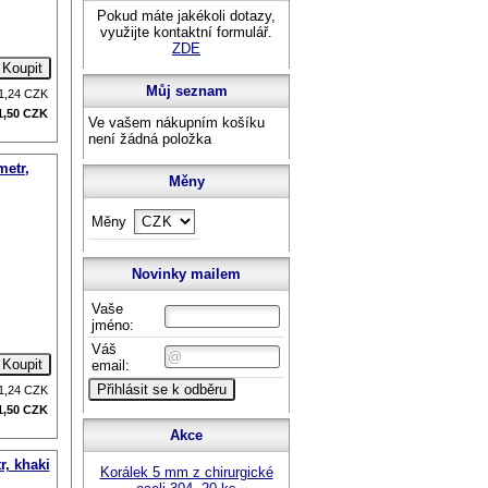
Pokud máte jakékoli dotazy,
využijte kontaktní formulář.
ZDE
Můj seznam
1,24
CZK
1,50
CZK
Ve vašem nákupním košíku
není žádná položka
metr,
Měny
Měny
Novinky mailem
Vaše
jméno:
Váš
email:
1,24
CZK
1,50
CZK
Akce
r, khaki
Korálek 5 mm z chirurgické