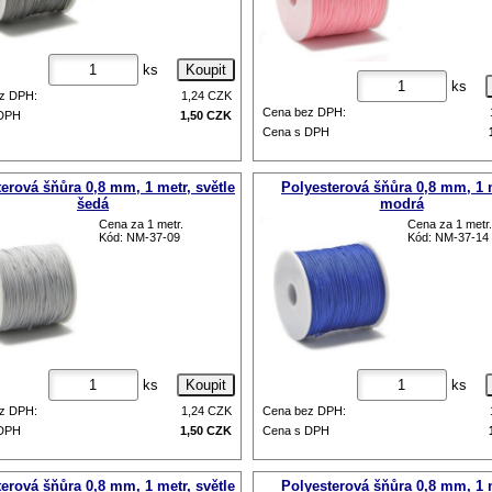
ks
ks
z DPH:
1,24
CZK
Cena bez DPH:
 DPH
1,50
CZK
Cena s DPH
erová šňůra 0,8 mm, 1 metr, světle
Polyesterová šňůra 0,8 mm, 1 
šedá
modrá
Cena za 1 metr.
Cena za 1 metr.
Kód: NM-37-09
Kód: NM-37-14
ks
ks
z DPH:
1,24
CZK
Cena bez DPH:
 DPH
1,50
CZK
Cena s DPH
erová šňůra 0,8 mm, 1 metr, světle
Polyesterová šňůra 0,8 mm, 1 