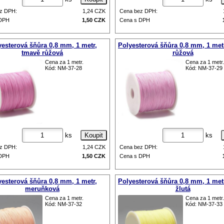
z DPH:
1,24
CZK
Cena bez DPH:
 DPH
1,50
CZK
Cena s DPH
yesterová šňůra 0,8 mm, 1 metr,
Polyesterová šňůra 0,8 mm, 1 metr
tmavě růžová
růžová
Cena za 1 metr.
Cena za 1 metr.
Kód: NM-37-28
Kód: NM-37-29
ks
ks
z DPH:
1,24
CZK
Cena bez DPH:
 DPH
1,50
CZK
Cena s DPH
yesterová šňůra 0,8 mm, 1 metr,
Polyesterová šňůra 0,8 mm, 1 metr
meruňková
žlutá
Cena za 1 metr.
Cena za 1 metr.
Kód: NM-37-32
Kód: NM-37-33