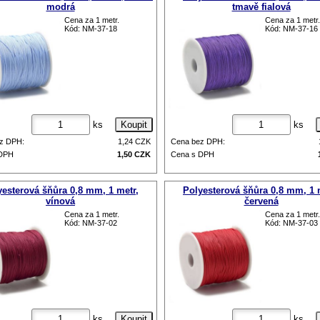
modrá
tmavě fialová
Cena za 1 metr.
Cena za 1 metr.
Kód: NM-37-18
Kód: NM-37-16
ks
ks
z DPH:
1,24
CZK
Cena bez DPH:
 DPH
1,50
CZK
Cena s DPH
yesterová šňůra 0,8 mm, 1 metr,
Polyesterová šňůra 0,8 mm, 1 
vínová
červená
Cena za 1 metr.
Cena za 1 metr.
Kód: NM-37-02
Kód: NM-37-03
ks
ks