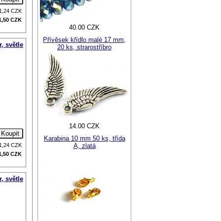
1,24
CZK
1,50
CZK
40.00 CZK
Přívěsek křídlo malé 17 mm,
, světle
20 ks, strarostříbro
14.00 CZK
Karabina 10 mm 50 ks, třída
A, zlatá
1,24
CZK
1,50
CZK
, světle