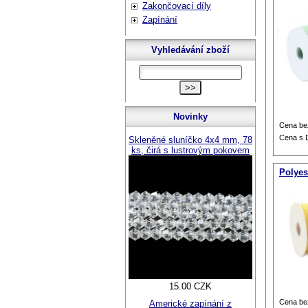
Zakončovací díly
Zapínání
Vyhledávání zboží
Novinky
Cena be
Cena s
Skleněné sluníčko 4x4 mm, 78
ks, čirá s lustrovým pokovem
Polyes
15.00 CZK
Cena be
Americké zapínání z