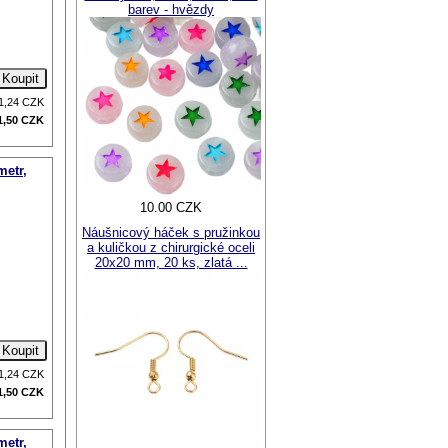
barev - hvězdy
1,24
CZK
1,50
CZK
metr,
10.00 CZK
Náušnicový háček s pružinkou
a kuličkou z chirurgické oceli
20x20 mm, 20 ks, zlatá ...
1,24
CZK
1,50
CZK
metr,