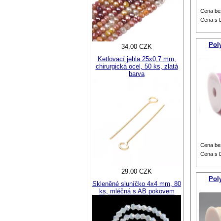
Cena be
Cena s
Pol
34.00 CZK
Ketlovací jehla 25x0,7 mm,
chirurgická ocel, 50 ks, zlatá
barva
Cena be
Cena s
29.00 CZK
Pol
Skleněné sluníčko 4x4 mm, 80
ks, mléčná s AB pokovem