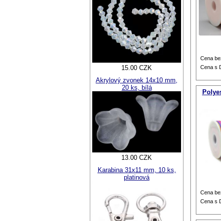
Cena be
15.00 CZK
Cena s
Akrylový zvonek 14x10 mm,
20 ks, bílá
Polye
13.00 CZK
Karabina 31x11 mm, 10 ks,
platinová
Cena be
Cena s