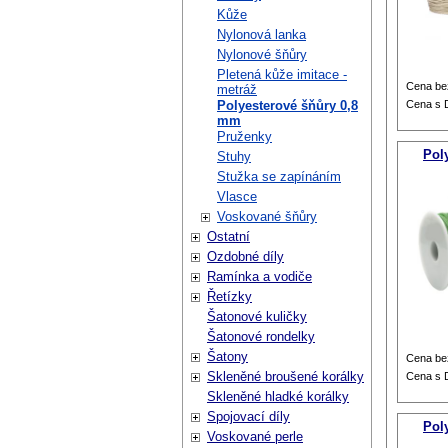
Kůže
Nylonová lanka
Nylonové šňůry
Pletená kůže imitace -
Cena be
metráž
Polyesterové šňůry 0,8
Cena s
mm
Pruženky
Pol
Stuhy
Stužka se zapínáním
Vlasce
Voskované šňůry
Ostatní
Ozdobné díly
Ramínka a vodiče
Řetízky
Šatonové kuličky
Šatonové rondelky
Šatony
Cena be
Skleněné broušené korálky
Cena s
Skleněné hladké korálky
Spojovací díly
Pol
Voskované perle