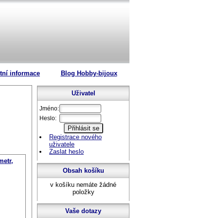
tní informace
Blog Hobby-bijoux
Uživatel
Jméno:
Heslo:
Registrace nového
uživatele
Zaslat heslo
metr,
Obsah košíku
v košíku nemáte žádné
položky
Vaše dotazy