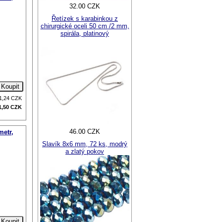
32.00 CZK
Řetízek s karabinkou z
chirurgické oceli 50 cm /2 mm,
spirála, platinový
1,24
CZK
1,50
CZK
46.00 CZK
metr,
Slavík 8x6 mm, 72 ks, modrý
a zlatý pokov