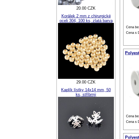
20.00 CZK
Korálek 2 mm z chirurgické
oceli 304, 100 ks, zlatá barva
Cena be
Cena s
Polyest
29.00 CZK
Kaplík lístky 14x14 mm, 50
ks, stříbrný
Cena be
Cena s
Polyest