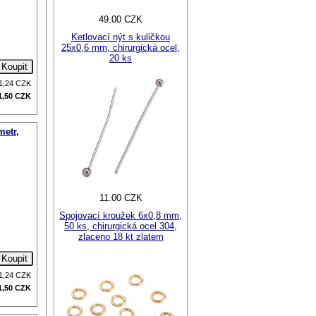
49.00 CZK
Ketlovací nýt s kuličkou
25x0,6 mm, chirurgická ocel,
20 ks
1,24
CZK
1,50
CZK
metr,
11.00 CZK
Spojovací kroužek 6x0,8 mm,
50 ks, chirurgická ocel 304,
zlaceno 18 kt zlatem
1,24
CZK
1,50
CZK