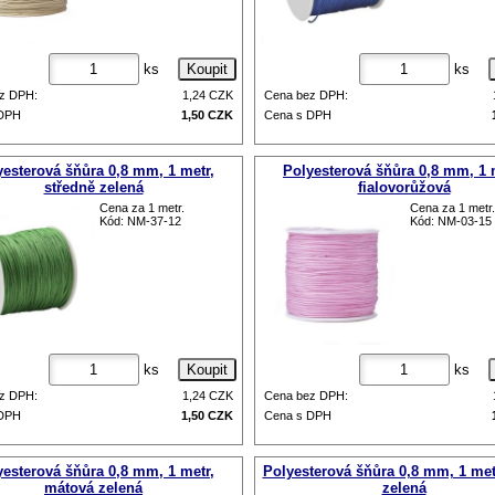
ks
ks
z DPH:
1,24
CZK
Cena bez DPH:
 DPH
1,50
CZK
Cena s DPH
yesterová šňůra 0,8 mm, 1 metr,
Polyesterová šňůra 0,8 mm, 1 
středně zelená
fialovorůžová
Cena za 1 metr.
Cena za 1 metr.
Kód: NM-37-12
Kód: NM-03-15
ks
ks
z DPH:
1,24
CZK
Cena bez DPH:
 DPH
1,50
CZK
Cena s DPH
yesterová šňůra 0,8 mm, 1 metr,
Polyesterová šňůra 0,8 mm, 1 met
mátová zelená
zelená