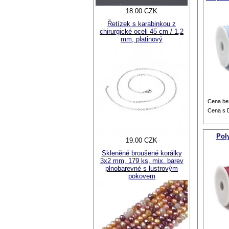
18.00 CZK
Řetízek s karabinkou z
chirurgické oceli 45 cm / 1,2
mm, platinový
Cena be
Cena s
Pol
19.00 CZK
Skleněné broušené korálky
3x2 mm, 179 ks, mix. barev
plnobarevné s lustrovým
pokovem