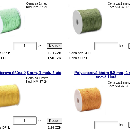
Cena za 1 metr.
Cena za 1 metr.
Kód: NM-37-21
Kód: NM-37-13
ks
ks
z DPH:
1,24
CZK
Cena bez DPH:
 DPH
1,50
CZK
Cena s DPH
terová šňůra 0,8 mm, 1 metr, žlutá
Polyesterová šňůra 0,8 mm, 1 
tmavě žlutá
Cena za 1 metr.
Kód: NM-37-24
Cena za 1 metr.
Kód: NM-37-25
ks
ks
z DPH:
1,24
CZK