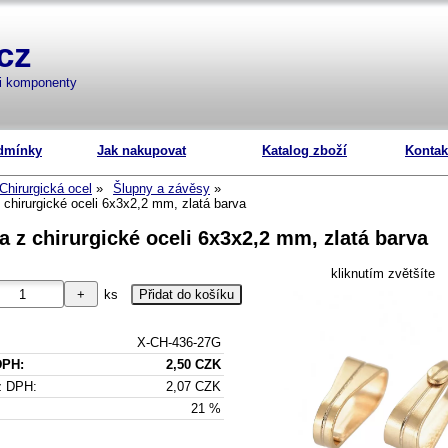
cz
mi komponenty
dmínky
Jak nakupovat
Katalog zboží
Kontak
Chirurgická ocel
Šlupny a závěsy
 chirurgické oceli 6x3x2,2 mm, zlatá barva
a z chirurgické oceli 6x3x2,2 mm, zlatá barva
kliknutím zvětšíte
ks
X-CH-436-27G
DPH:
2,50 CZK
z DPH:
2,07 CZK
21 %