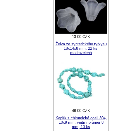
13.00 CZK
Želva ze syntetického tyrkysu
18x14x8 mm, 22 ks,
modrozelená
46.00 CZK
Kaplík z chirurgické oceli 304,
10x9 mm, vnitřní průměr 8
mm, 10 ks