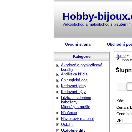
Hobby-bijoux.
Velkoobchod a maloobchod s bižuterní
Úvodní strana
Obchodní po
Home
Kategorie
Šlupna z
Akrylové a pryskyřicové
Šlupn
korálky
Andělská křídla
Chirurgická ocel
Ketlovací jehly
Ketlovací nýty
Lůžka a skleněné
Kód:
kabošony
Minerály a mušle
Cena s 
Náušnice
Cena be
Návlekový materiál
DPH:
Ostatní
Ozdobné díly