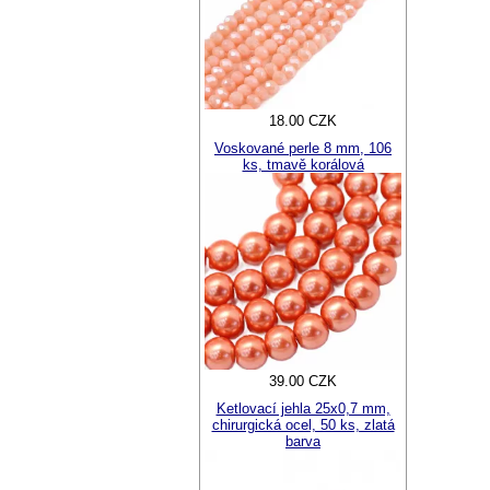
18.00 CZK
Voskované perle 8 mm, 106
ks, tmavě korálová
39.00 CZK
Ketlovací jehla 25x0,7 mm,
chirurgická ocel, 50 ks, zlatá
barva