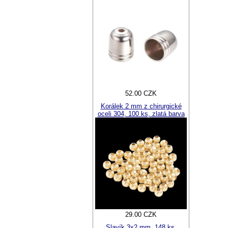
52.00 CZK
Korálek 2 mm z chirurgické
oceli 304, 100 ks, zlatá barva
29.00 CZK
Slavík 3x2 mm, 148 ks,