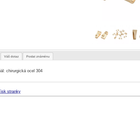
Váš dotaz
Poslat známénu
ál: chirurgická ocel 304
isk stranky