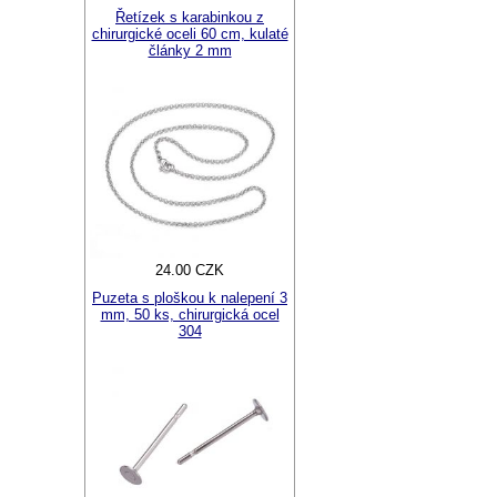
Řetízek s karabinkou z
chirurgické oceli 60 cm, kulaté
články 2 mm
24.00 CZK
Puzeta s ploškou k nalepení 3
mm, 50 ks, chirurgická ocel
304