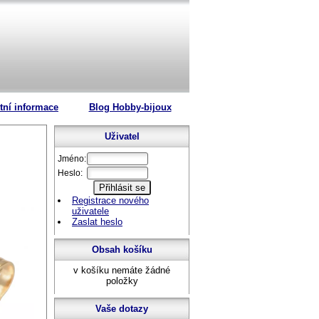
tní informace
Blog Hobby-bijoux
Uživatel
Jméno:
Heslo:
Registrace nového
uživatele
Zaslat heslo
Obsah košíku
v košíku nemáte žádné
položky
Vaše dotazy