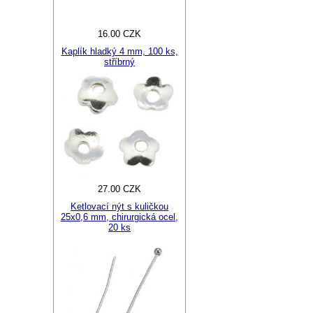
16.00 CZK
Kaplík hladký 4 mm, 100 ks,
stříbrný
27.00 CZK
Ketlovací nýt s kuličkou
25x0,6 mm, chirurgická ocel,
20 ks