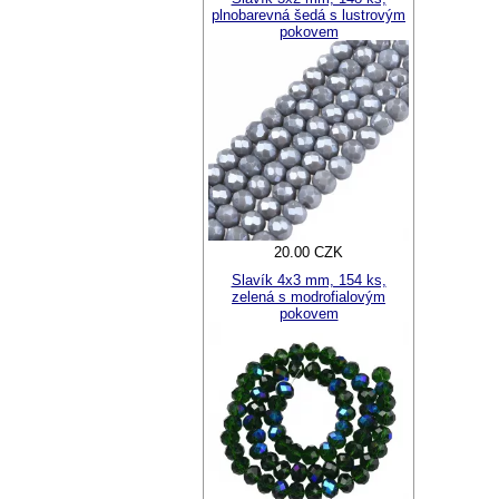
plnobarevná šedá s lustrovým
pokovem
20.00 CZK
Slavík 4x3 mm, 154 ks,
zelená s modrofialovým
pokovem