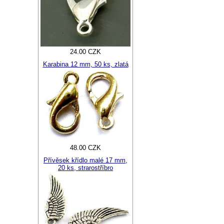
24.00 CZK
Karabina 12 mm, 50 ks, zlatá
48.00 CZK
Přívěsek křídlo malé 17 mm,
20 ks, strarostříbro