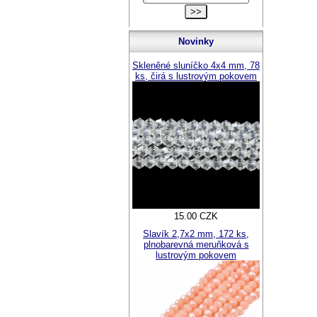
Novinky
Skleněné sluníčko 4x4 mm, 78
ks, čirá s lustrovým pokovem
15.00 CZK
Slavík 2,7x2 mm, 172 ks,
plnobarevná meruňková s
lustrovým pokovem