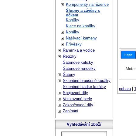
Komponenty na růžence
Šlupny a závěsy s
očkem
Kaplíky
Klece na korálky
Korálky
Našívací kameny
Přívěsky
Ramínka a vodiče
Popis
Řetízky
Šatonové kuličky
Šatonové rondelky
Materi
Šatony
Skleněné broušené korálky
Skleněné hladké korálky
nahoru
|
T
Spojovací díly
Voskované perle
Zakončovací díly
Zapínání
Vyhledávání zboží