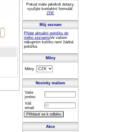
Pokud máte jakékoli dotazy,
využijte kontaktní formulář.
ZDE
Můj seznam
Přidat aktuální položku do
mého seznamu
Ve vašem
nákupním košíku není žádná
položka
Měny
Měny
Novinky mailem
Vaše
jméno:
Váš
email:
Akce