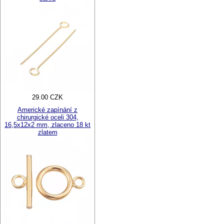
29.00 CZK
Americké zapínání z
chirurgické oceli 304,
16,5x12x2 mm, zlaceno 18 kt
zlatem