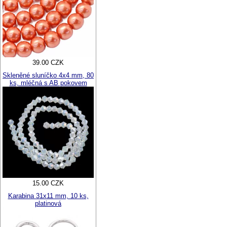
39.00 CZK
Skleněné sluníčko 4x4 mm, 80
ks, mléčná s AB pokovem
15.00 CZK
Karabina 31x11 mm, 10 ks,
platinová