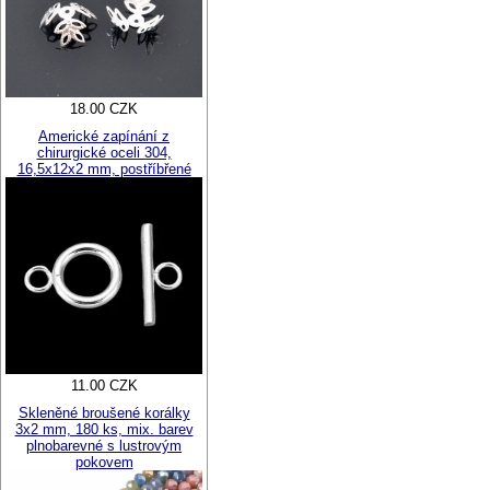
18.00 CZK
Americké zapínání z
chirurgické oceli 304,
16,5x12x2 mm, postříbřené
11.00 CZK
Skleněné broušené korálky
3x2 mm, 180 ks, mix. barev
plnobarevné s lustrovým
pokovem