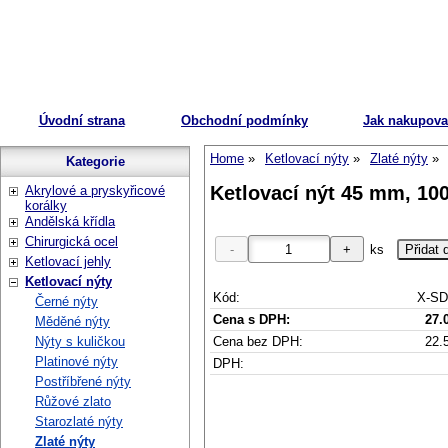
Úvodní strana
Obchodní podmínky
Jak nakupova
Home
Ketlovací nýty
Zlaté nýty
Kategorie
Ketlovací nýt 45 mm, 100
Akrylové a pryskyřicové
korálky
Andělská křídla
Chirurgická ocel
ks
Ketlovací jehly
Ketlovací nýty
Kód:
X-SD
Černé nýty
Cena s DPH:
27.
Měděné nýty
Cena bez DPH:
22.
Nýty s kuličkou
Platinové nýty
DPH:
Postříbřené nýty
Růžové zlato
Starozlaté nýty
Zlaté nýty