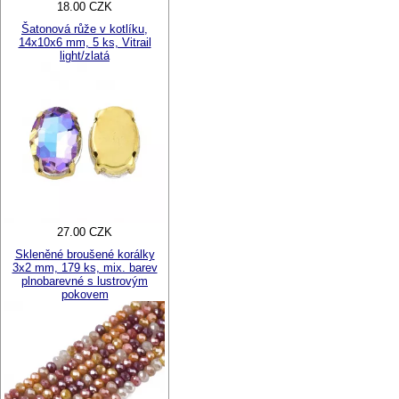
18.00 CZK
Šatonová růže v kotlíku,
14x10x6 mm, 5 ks, Vitrail
light/zlatá
27.00 CZK
Skleněné broušené korálky
3x2 mm, 179 ks, mix. barev
plnobarevné s lustrovým
pokovem