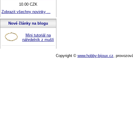
10.00 CZK
Zobrazit všechny novinky ...
Nové články na blogu
Mini tutoriál na
náhrdelník z mušlí
Copyright ©
www.hobby-bijoux.cz
,
provozov