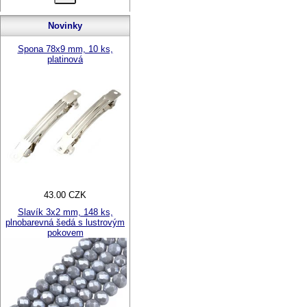
Novinky
Spona 78x9 mm, 10 ks,
platinová
43.00 CZK
Slavík 3x2 mm, 148 ks,
plnobarevná šedá s lustrovým
pokovem