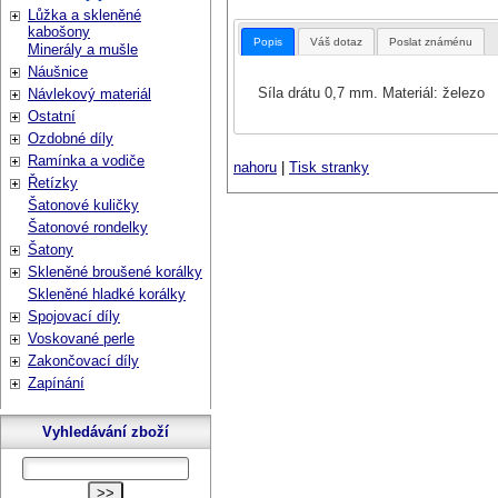
Lůžka a skleněné
kabošony
Popis
Váš dotaz
Poslat známénu
Minerály a mušle
Náušnice
Síla drátu 0,7 mm. Materiál: železo
Návlekový materiál
Ostatní
Ozdobné díly
Ramínka a vodiče
nahoru
|
Tisk stranky
Řetízky
Šatonové kuličky
Šatonové rondelky
Šatony
Skleněné broušené korálky
Skleněné hladké korálky
Spojovací díly
Voskované perle
Zakončovací díly
Zapínání
Vyhledávání zboží