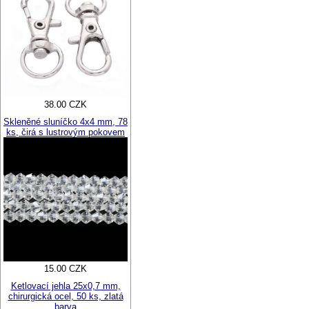
38.00 CZK
Skleněné sluníčko 4x4 mm, 78
ks, čirá s lustrovým pokovem
15.00 CZK
Ketlovací jehla 25x0,7 mm,
chirurgická ocel, 50 ks, zlatá
barva