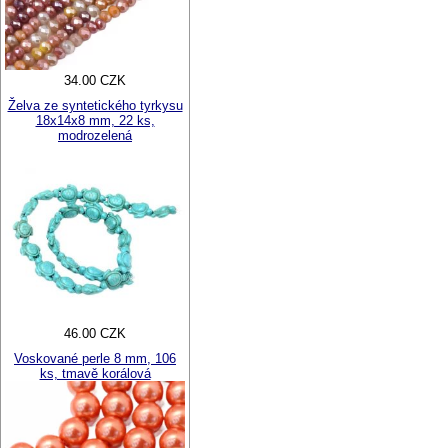
34.00 CZK
Želva ze syntetického tyrkysu
18x14x8 mm, 22 ks,
modrozelená
46.00 CZK
Voskované perle 8 mm, 106
ks, tmavě korálová