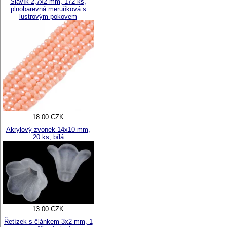
Slavík 2,7x2 mm, 172 ks,
plnobarevná meruňková s
lustrovým pokovem
18.00 CZK
Akrylový zvonek 14x10 mm,
20 ks, bílá
13.00 CZK
Řetízek s článkem 3x2 mm, 1