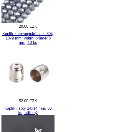
20.00 CZK
Kaplík z chirurgické oceli 304,
10x9 mm, vnitřní průměr 8
mm, 10 ks
52.00 CZK
Kaplík lístky 14x14 mm, 50
ks, stříbrný