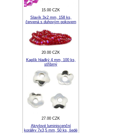
15.00 CZK
Slavík 3x2 mm, 158 ks,
červená s duhovým pokovem
20.00 CZK
Kaplík hladký 4 mm, 100 ks,
stříbrný
27.00 CZK
Akrylové luminiscenční
korálky 7x3,5 mm, 50 ks, šedé