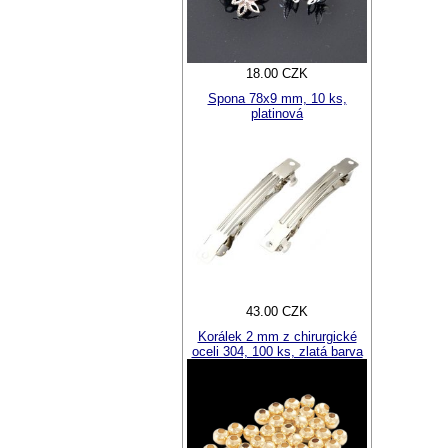
18.00 CZK
Spona 78x9 mm, 10 ks,
platinová
43.00 CZK
Korálek 2 mm z chirurgické
oceli 304, 100 ks, zlatá barva