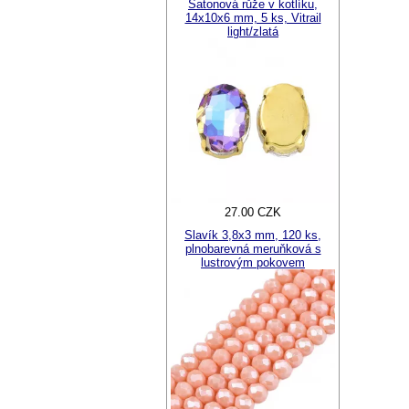
Šatonová růže v kotlíku,
14x10x6 mm, 5 ks, Vitrail
light/zlatá
27.00 CZK
Slavík 3,8x3 mm, 120 ks,
plnobarevná meruňková s
lustrovým pokovem