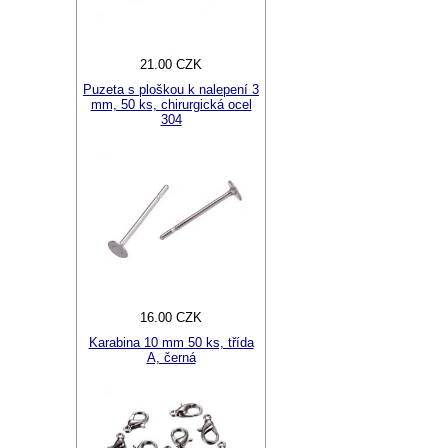
21.00 CZK
Puzeta s ploškou k nalepení 3
mm, 50 ks, chirurgická ocel
304
16.00 CZK
Karabina 10 mm 50 ks, třída
A, černá