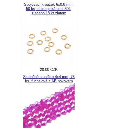
Spojovací kroužek 6x0,8 mm,
50 ks, chirurgická ocel 304,
zlaceno 18 kt zlatem
20.00 CZK
Skleněné sluníčko 4x4 mm, 76
ks, fuchsiová s AB pokovem