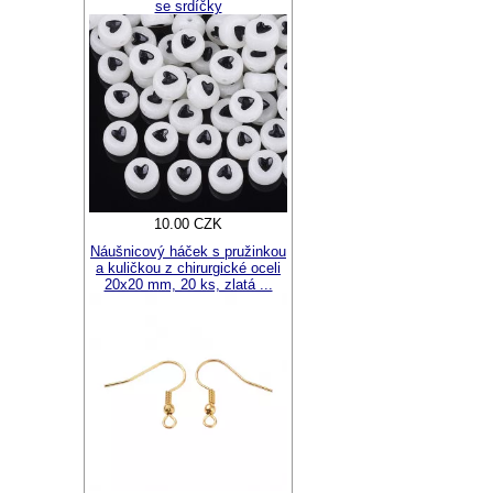
se srdíčky
10.00 CZK
Náušnicový háček s pružinkou
a kuličkou z chirurgické oceli
20x20 mm, 20 ks, zlatá ...