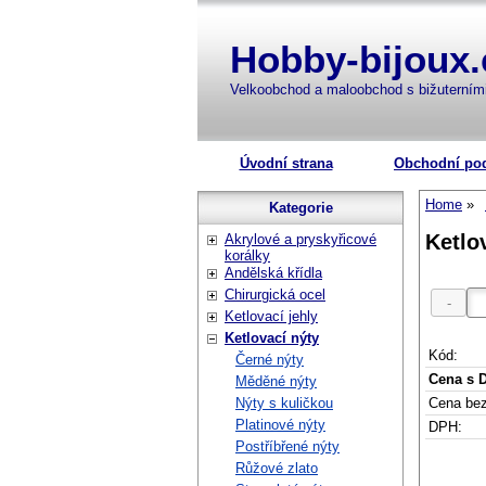
Hobby-bijoux.
Velkoobchod a maloobchod s bižuterní
Úvodní strana
Obchodní po
Home
Kategorie
Ketlo
Akrylové a pryskyřicové
korálky
Andělská křídla
Chirurgická ocel
Ketlovací jehly
Ketlovací nýty
Kód:
Černé nýty
Cena s 
Měděné nýty
Cena be
Nýty s kuličkou
Platinové nýty
DPH:
Postříbřené nýty
Růžové zlato