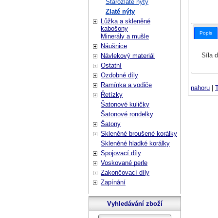
Starozlaté nýty
Zlaté nýty
Lůžka a skleněné
kabošony
Popis
Minerály a mušle
Náušnice
Síla 
Návlekový materiál
Ostatní
Ozdobné díly
Ramínka a vodiče
nahoru
|
T
Řetízky
Šatonové kuličky
Šatonové rondelky
Šatony
Skleněné broušené korálky
Skleněné hladké korálky
Spojovací díly
Voskované perle
Zakončovací díly
Zapínání
Vyhledávání zboží