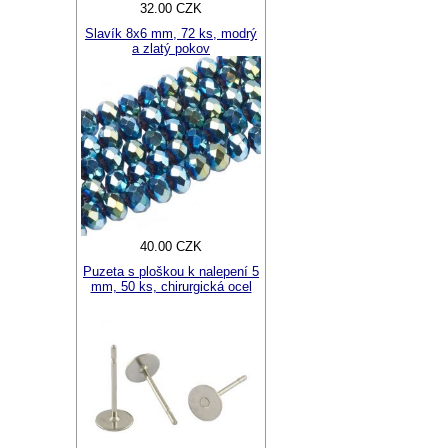
32.00 CZK
Slavík 8x6 mm, 72 ks, modrý
a zlatý pokov
40.00 CZK
Puzeta s ploškou k nalepení 5
mm, 50 ks, chirurgická ocel