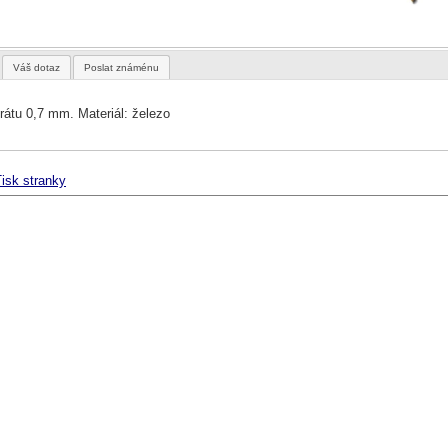
Váš dotaz
Poslat známénu
drátu 0,7 mm. Materiál: železo
isk stranky