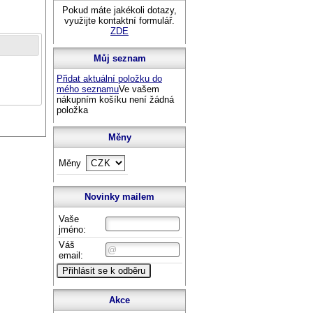
Pokud máte jakékoli dotazy,
využijte kontaktní formulář.
ZDE
Můj seznam
Přidat aktuální položku do
mého seznamu
Ve vašem
nákupním košíku není žádná
položka
Měny
Měny
Novinky mailem
Vaše
jméno:
Váš
email:
Akce