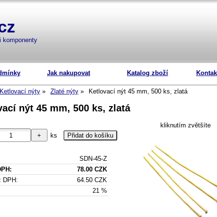
cz
mi komponenty
dmínky
Jak nakupovat
Katalog zboží
Kontak
Ketlovací nýty
Zlaté nýty
Ketlovací nýt 45 mm, 500 ks, zlatá
vací nýt 45 mm, 500 ks, zlatá
kliknutím zvětšíte
ks
SDN-45-Z
DPH:
78.00 CZK
z DPH:
64.50 CZK
21 %