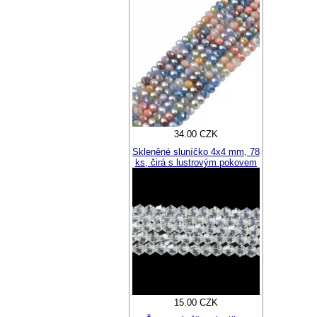
34.00 CZK
Skleněné sluníčko 4x4 mm, 78
ks, čirá s lustrovým pokovem
15.00 CZK