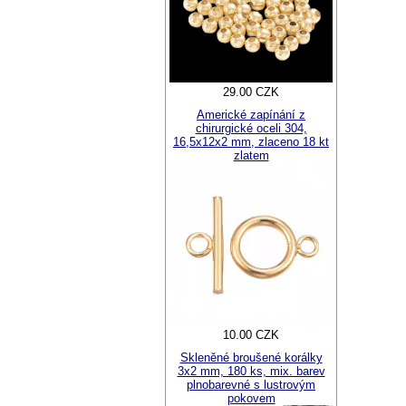
29.00 CZK
Americké zapínání z
chirurgické oceli 304,
16,5x12x2 mm, zlaceno 18 kt
zlatem
10.00 CZK
Skleněné broušené korálky
3x2 mm, 180 ks, mix. barev
plnobarevné s lustrovým
pokovem