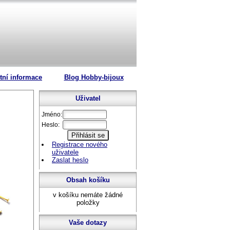
tní informace
Blog Hobby-bijoux
Uživatel
Jméno:
Heslo:
Registrace nového
uživatele
Zaslat heslo
Obsah košíku
v košíku nemáte žádné
položky
Vaše dotazy