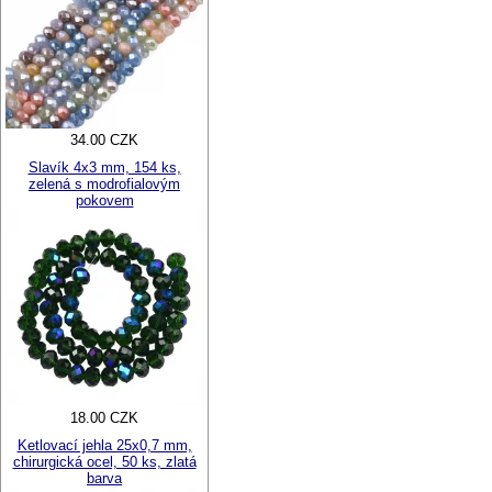
34.00 CZK
Slavík 4x3 mm, 154 ks,
zelená s modrofialovým
pokovem
18.00 CZK
Ketlovací jehla 25x0,7 mm,
chirurgická ocel, 50 ks, zlatá
barva