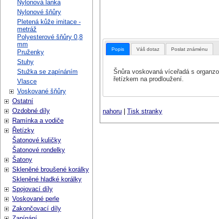
Nylonová lanka
Nylonové šňůry
Pletená kůže imitace -
metráž
Polyesterové šňůry 0,8
mm
Popis
Váš dotaz
Poslat známénu
Pruženky
Stuhy
Šnůra voskovaná víceřadá s organzo
Stužka se zapínáním
řetízkem na prodloužení.
Vlasce
Voskované šňůry
Ostatní
Ozdobné díly
nahoru
|
Tisk stranky
Ramínka a vodiče
Řetízky
Šatonové kuličky
Šatonové rondelky
Šatony
Skleněné broušené korálky
Skleněné hladké korálky
Spojovací díly
Voskované perle
Zakončovací díly
Zapínání