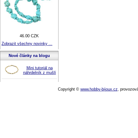
46.00 CZK
Zobrazit všechny novinky ...
Nové články na blogu
Mini tutoriál na
náhrdelník z mušlí
Copyright ©
www.hobby-bijoux.cz
,
provozov