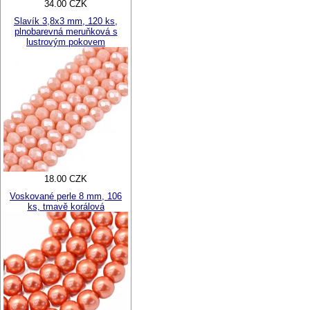
34.00 CZK
Slavík 3,8x3 mm, 120 ks,
plnobarevná meruňková s
lustrovým pokovem
18.00 CZK
Voskované perle 8 mm, 106
ks, tmavě korálová