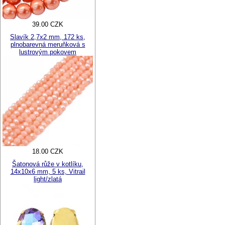
39.00 CZK
Slavík 2,7x2 mm, 172 ks,
plnobarevná meruňková s
lustrovým pokovem
18.00 CZK
Šatonová růže v kotlíku,
14x10x6 mm, 5 ks, Vitrail
light/zlatá