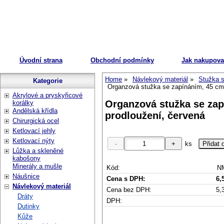
Úvodní strana
Obchodní podmínky
Jak nakupova
Home
Návlekový materiál
Stužka 
Kategorie
Organzová stužka se zapínáním, 45 cm 
Akrylové a pryskyřicové
Organzová stužka se zap
korálky
Andělská křídla
prodloužení, červená
Chirurgická ocel
Ketlovací jehly
Ketlovací nýty
ks
Lůžka a skleněné
kabošony
Minerály a mušle
Kód:
N
Náušnice
Cena s DPH:
6,
Návlekový materiál
Cena bez DPH:
5,
Dráty
DPH:
Dutinky
Kůže