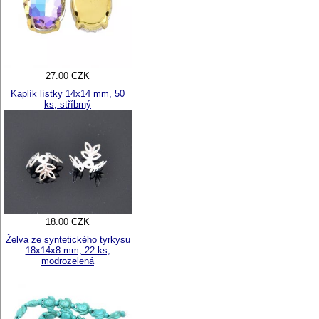
27.00 CZK
Kaplík lístky 14x14 mm, 50
ks, stříbrný
18.00 CZK
Želva ze syntetického tyrkysu
18x14x8 mm, 22 ks,
modrozelená