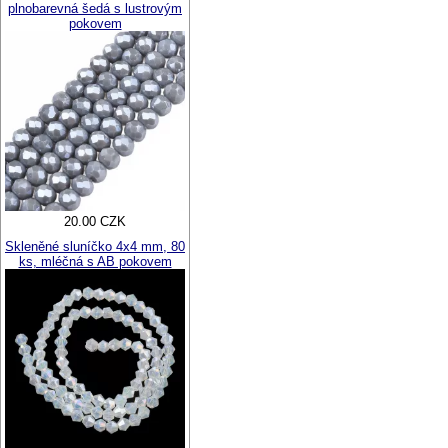
plnobarevná šedá s lustrovým
pokovem
20.00 CZK
Skleněné sluníčko 4x4 mm, 80
ks, mléčná s AB pokovem