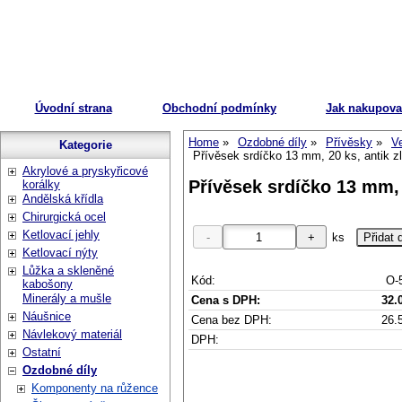
Úvodní strana
Obchodní podmínky
Jak nakupova
Home
Ozdobné díly
Přívěsky
V
Kategorie
Přívěsek srdíčko 13 mm, 20 ks, antik z
Akrylové a pryskyřicové
Přívěsek srdíčko 13 mm, 
korálky
Andělská křídla
Chirurgická ocel
Ketlovací jehly
ks
Ketlovací nýty
Lůžka a skleněné
Kód:
O-
kabošony
Minerály a mušle
Cena s DPH:
32.
Náušnice
Cena bez DPH:
26.
Návlekový materiál
DPH:
Ostatní
Ozdobné díly
Komponenty na růžence