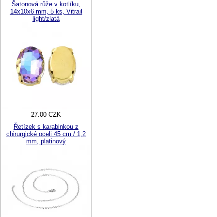
Šatonová růže v kotlíku,
14x10x6 mm, 5 ks, Vitrail
light/zlatá
27.00 CZK
Řetízek s karabinkou z
chirurgické oceli 45 cm / 1,2
mm, platinový