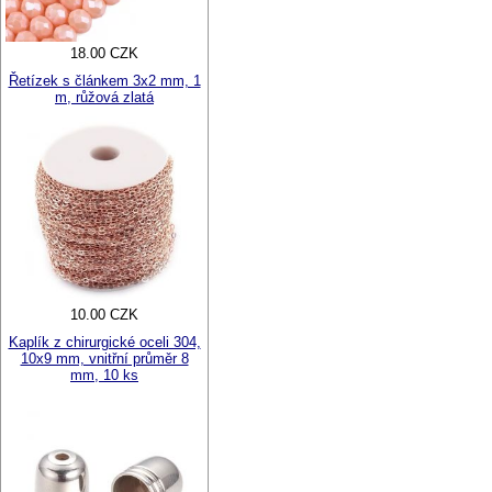
18.00 CZK
Řetízek s článkem 3x2 mm, 1
m, růžová zlatá
10.00 CZK
Kaplík z chirurgické oceli 304,
10x9 mm, vnitřní průměr 8
mm, 10 ks