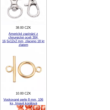
38.00 CZK
Americké zapínání z
chirurgické oceli 304,
16,5x12x2 mm, zlaceno 18 kt
zlatem
10.00 CZK
Voskované perle 8 mm, 106
ks, tmavě korálová