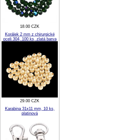
18.00 CZK
Korálek 2 mm z chirurgické
oceli 304, 100 ks, zlatá barva
29.00 CZK
Karabina 31x11 mm, 10 ks,
platinová