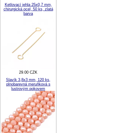
Ketlovací jehla 25x0,7 mm,
chirurgická ocel, 50 ks, zlatá
barva
29.00 CZK
Slavík 3,8x3 mm, 120 ks,
plnobarevná meruňková s
lustrovým pokovem