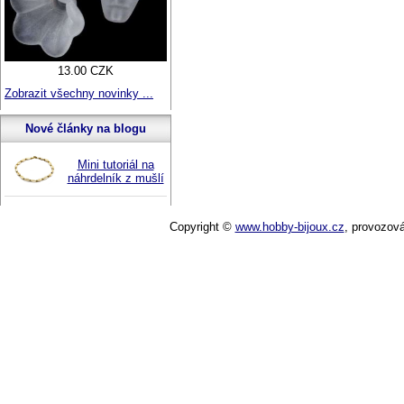
13.00 CZK
Zobrazit všechny novinky ...
Nové články na blogu
Mini tutoriál na
náhrdelník z mušlí
Copyright ©
www.hobby-bijoux.cz
,
provozov