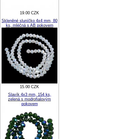
19.00 CZK
Skleněné sluníčko 4x4 mm, 80
ks, mléčná s AB pokovem
15.00 CZK
Slavík 4x3 mm, 154 ks,
zelená s modrofialovým
pokovem