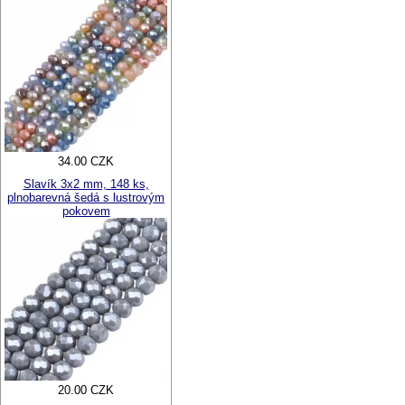
34.00 CZK
Slavík 3x2 mm, 148 ks,
plnobarevná šedá s lustrovým
pokovem
20.00 CZK