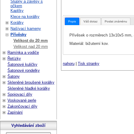
Šlupny a závěsy s
očkem
Kaplíky
Klece na korálky
Popis
Váš dotaz
Poslat známénu
Korálky
Našívací kameny
Přívěsky
Přívěsek o rozměrech 13x10x5 mm, an
Velikost do 20 mm
Materiál: bižuterní kov.
Velikost nad 20 mm
Ramínka a vodiče
Řetízky
nahoru
|
Tisk stranky
Šatonové kuličky
Šatonové rondelky
Šatony
Skleněné broušené korálky
Skleněné hladké korálky
Spojovací díly
Voskované perle
Zakončovací díly
Zapínání
Vyhledávání zboží