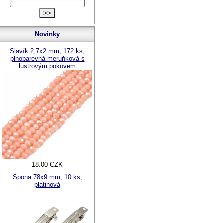
Novinky
Slavík 2,7x2 mm, 172 ks,
plnobarevná meruňková s
lustrovým pokovem
18.00 CZK
Spona 78x9 mm, 10 ks,
platinová