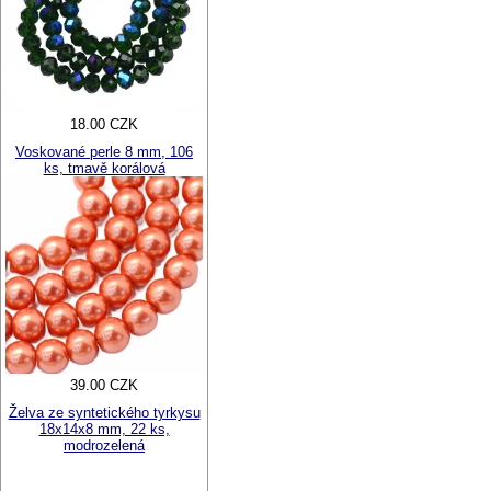
18.00 CZK
Voskované perle 8 mm, 106
ks, tmavě korálová
39.00 CZK
Želva ze syntetického tyrkysu
18x14x8 mm, 22 ks,
modrozelená