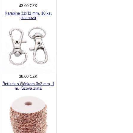
43.00 CZK
Karabina 31x11 mm, 10 ks,
platinová
38.00 CZK
Řetízek s článkem 3x2 mm, 1
m, růžová zlatá