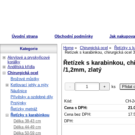
Úvodní strana
Obchodní podmínky
Jak nakupova
Home
Chirurgická ocel
Řetízky s k
Kategorie
Řetízek s karabinkou, chirurgická ocel 
Akrylové a pryskyřicové
Řetízek s karabinkou, ch
korálky
Andělská křídla
/1,2mm, zlatý
Chirurgická ocel
Brožové můstky
Ketlovací jehly a nýty
ks
Náušnice
Přívěsky a ozdobné díly
Kód:
CH-2
Prstýnky
Cena s DPH:
21.
Řetízky metráž
Cena bez DPH:
17.
Řetízky s karabinkou
DPH:
Délka 38-43 cm
Délka 44-49 cm
Délka 50-59 cm