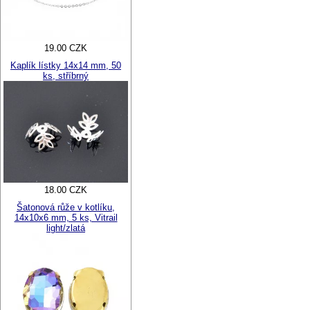
19.00 CZK
Kaplík lístky 14x14 mm, 50
ks, stříbrný
18.00 CZK
Šatonová růže v kotlíku,
14x10x6 mm, 5 ks, Vitrail
light/zlatá