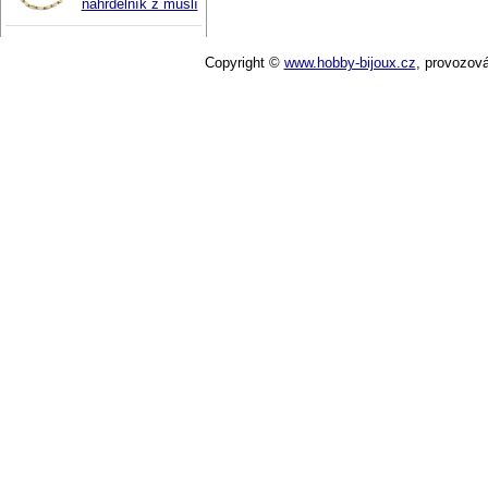
náhrdelník z mušlí
Copyright ©
www.hobby-bijoux.cz
,
provozov