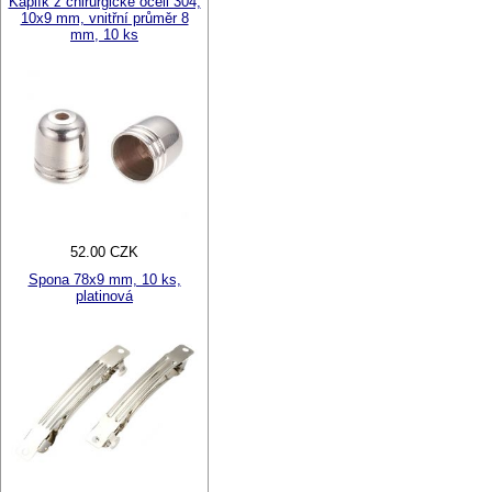
Kaplík z chirurgické oceli 304,
10x9 mm, vnitřní průměr 8
mm, 10 ks
52.00 CZK
Spona 78x9 mm, 10 ks,
platinová