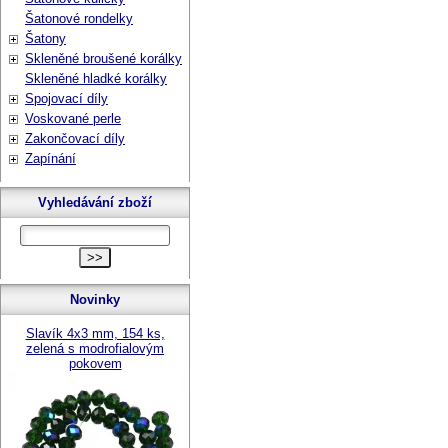
Šatonové rondelky
Šatony
Skleněné broušené korálky
Skleněné hladké korálky
Spojovací díly
Voskované perle
Zakončovací díly
Zapínání
Vyhledávání zboží
Novinky
Slavík 4x3 mm, 154 ks,
zelená s modrofialovým
pokovem