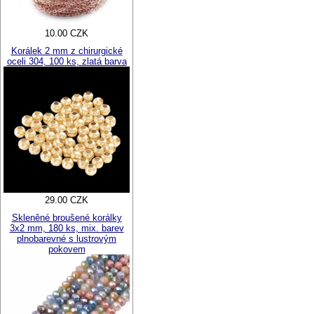
10.00 CZK
Korálek 2 mm z chirurgické
oceli 304, 100 ks, zlatá barva
29.00 CZK
Skleněné broušené korálky
3x2 mm, 180 ks, mix. barev
plnobarevné s lustrovým
pokovem