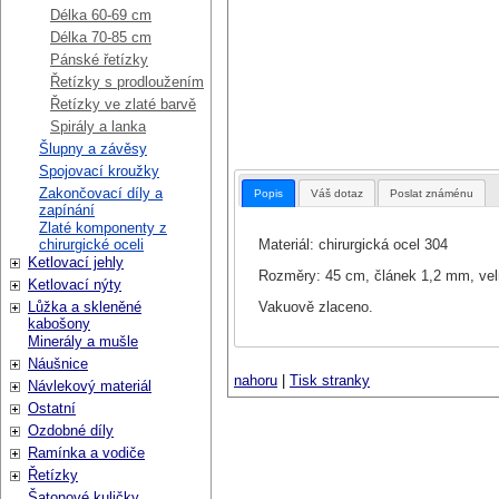
Délka 60-69 cm
Délka 70-85 cm
Pánské řetízky
Řetízky s prodloužením
Řetízky ve zlaté barvě
Spirály a lanka
Šlupny a závěsy
Spojovací kroužky
Zakončovací díly a
Popis
Váš dotaz
Poslat známénu
zapínání
Zlaté komponenty z
Materiál: chirurgická ocel 304
chirurgické oceli
Ketlovací jehly
Rozměry: 45 cm, článek 1,2 mm, vel
Ketlovací nýty
Vakuově zlaceno.
Lůžka a skleněné
kabošony
Minerály a mušle
Náušnice
nahoru
|
Tisk stranky
Návlekový materiál
Ostatní
Ozdobné díly
Ramínka a vodiče
Řetízky
Šatonové kuličky