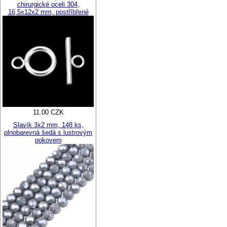
chirurgické oceli 304,
16,5x12x2 mm, postříbřené
11.00 CZK
Slavík 3x2 mm, 148 ks,
plnobarevná šedá s lustrovým
pokovem