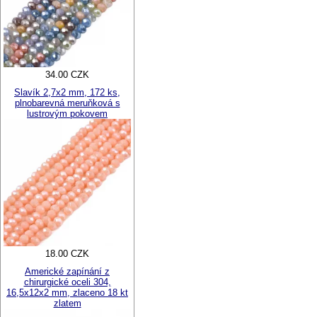
34.00 CZK
Slavík 2,7x2 mm, 172 ks,
plnobarevná meruňková s
lustrovým pokovem
18.00 CZK
Americké zapínání z
chirurgické oceli 304,
16,5x12x2 mm, zlaceno 18 kt
zlatem