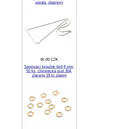
spirála, platinový
46.00 CZK
Spojovací kroužek 6x0,8 mm,
50 ks, chirurgická ocel 304,
zlaceno 18 kt zlatem