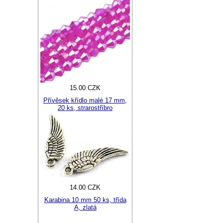
15.00 CZK
Přívěsek křídlo malé 17 mm,
20 ks, strarostříbro
14.00 CZK
Karabina 10 mm 50 ks, třída
A, zlatá