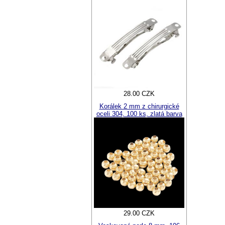
28.00 CZK
Korálek 2 mm z chirurgické
oceli 304, 100 ks, zlatá barva
29.00 CZK