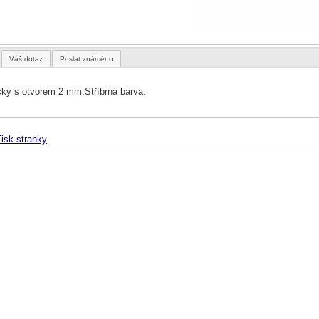
Váš dotaz
Poslat známénu
čky s otvorem 2 mm.Stříbrná barva.
isk stranky