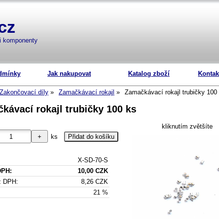
cz
mi komponenty
dmínky
Jak nakupovat
Katalog zboží
Kontak
Zakončovací díly
Zamačkávací rokajl
Zamačkávací rokajl trubičky 100
kávací rokajl trubičky 100 ks
kliknutím zvětšíte
ks
X-SD-70-S
DPH:
10,00 CZK
z DPH:
8,26 CZK
21 %