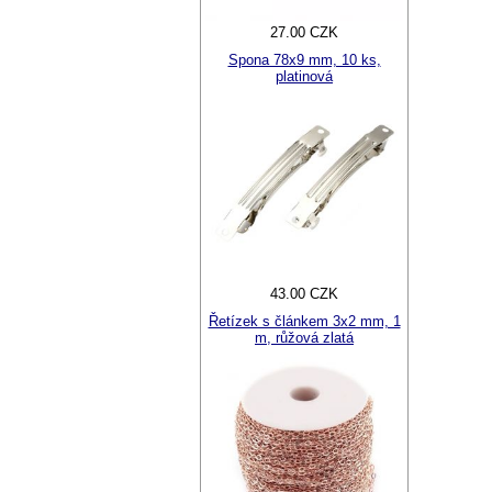
27.00 CZK
Spona 78x9 mm, 10 ks,
platinová
43.00 CZK
Řetízek s článkem 3x2 mm, 1
m, růžová zlatá