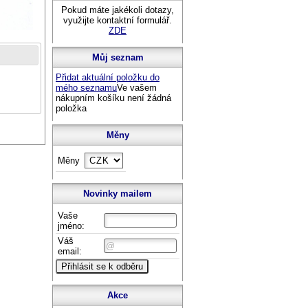
Pokud máte jakékoli dotazy,
využijte kontaktní formulář.
ZDE
Můj seznam
Přidat aktuální položku do
mého seznamu
Ve vašem
nákupním košíku není žádná
položka
Měny
Měny
Novinky mailem
Vaše
jméno:
Váš
email:
Akce