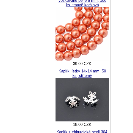
Voskované perle 8 mm, 106
ks, tmavě korálová
39.00 CZK
Kaplík lístky 14x14 mm, 50
ks, stříbrný
18.00 CZK
Kaplík z chirurgické oceli 304,