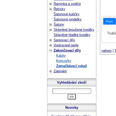
Ramínka a vodiče
Řetízky
Šatonové kuličky
Šatonové rondelky
Popis
Šatony
Skleněné broušené korálky
Trubi
Skleněné hladké korálky
Spojovací díly
Voskované perle
Zakončovací díly
nahoru
|
T
Kaloty
Koncovky
Zamačkávací rokajl
Zapínání
Vyhledávání zboží
Novinky