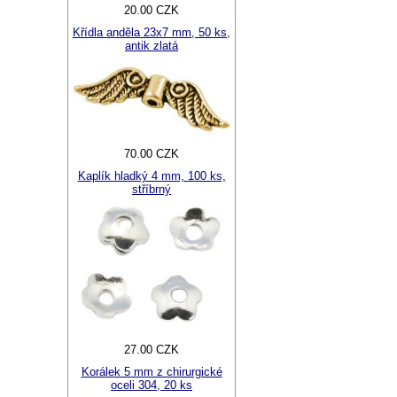
20.00 CZK
Křídla anděla 23x7 mm, 50 ks,
antik zlatá
70.00 CZK
Kaplík hladký 4 mm, 100 ks,
stříbrný
27.00 CZK
Korálek 5 mm z chirurgické
oceli 304, 20 ks