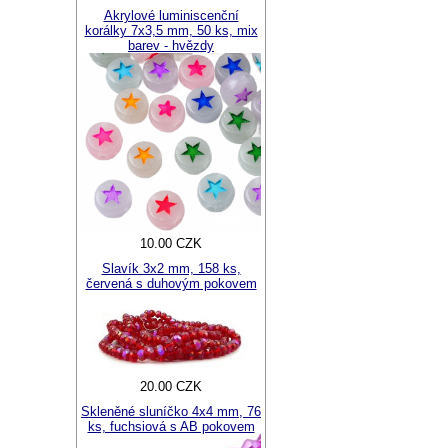
Akrylové luminiscenční
korálky 7x3,5 mm, 50 ks, mix
barev - hvězdy
10.00 CZK
Slavík 3x2 mm, 158 ks,
červená s duhovým pokovem
20.00 CZK
Skleněné sluníčko 4x4 mm, 76
ks, fuchsiová s AB pokovem