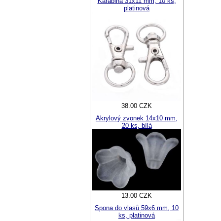
Karabina 31x11 mm, 10 ks,
platinová
38.00 CZK
Akrylový zvonek 14x10 mm,
20 ks, bílá
13.00 CZK
Spona do vlasů 59x6 mm, 10
ks, platinová