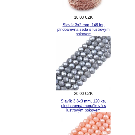
10.00 CZK
Slavík 3x2 mm, 148 ks,
plnobarevná šedá s lustrovým
pokovem
20.00 CZK
Slavík 3,8x3 mm, 120 ks,
plnobarevná meruňková s
lustrovým pokovem