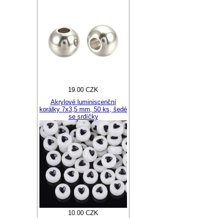
19.00 CZK
Akrylové luminiscenční
korálky 7x3,5 mm, 50 ks, šedé
se srdíčky
10.00 CZK