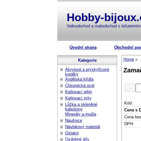
Hobby-bijoux.
Velkoobchod a maloobchod s bižuterní
Úvodní strana
Obchodní po
Home
Kategorie
Zamač
Akrylové a pryskyřicové
korálky
Andělská křídla
Chirurgická ocel
Ketlovací jehly
Ketlovací nýty
Kód:
Lůžka a skleněné
kabošony
Cena s 
Minerály a mušle
Cena be
Náušnice
DPH:
Návlekový materiál
Ostatní
Ozdobné díly