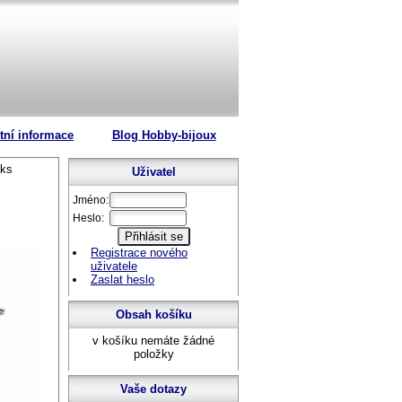
tní informace
Blog Hobby-bijoux
 ks
Uživatel
Jméno:
Heslo:
Registrace nového
uživatele
Zaslat heslo
Obsah košíku
v košíku nemáte žádné
položky
Vaše dotazy