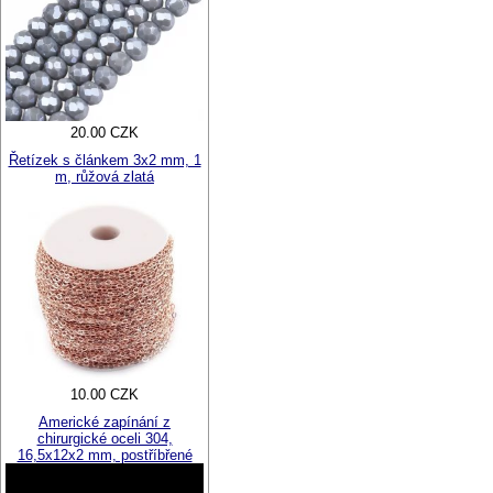
20.00 CZK
Řetízek s článkem 3x2 mm, 1
m, růžová zlatá
10.00 CZK
Americké zapínání z
chirurgické oceli 304,
16,5x12x2 mm, postříbřené