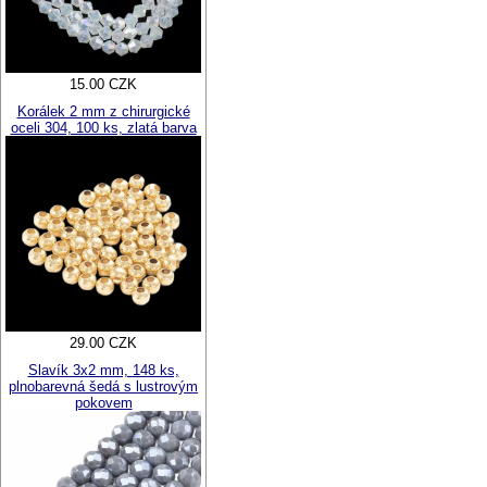
15.00 CZK
Korálek 2 mm z chirurgické
oceli 304, 100 ks, zlatá barva
29.00 CZK
Slavík 3x2 mm, 148 ks,
plnobarevná šedá s lustrovým
pokovem