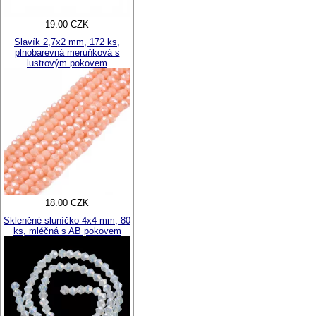
19.00 CZK
Slavík 2,7x2 mm, 172 ks,
plnobarevná meruňková s
lustrovým pokovem
18.00 CZK
Skleněné sluníčko 4x4 mm, 80
ks, mléčná s AB pokovem