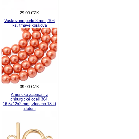
29.00 CZK
Voskované perle 8 mm, 106
ks, tmavě korálová
39.00 CZK
Americké zapínání z
chirurgické oceli 304,
16,5x12x2 mm, zlaceno 18 kt
zlatem