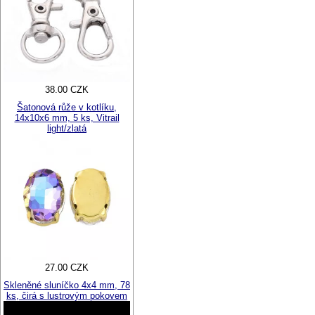
38.00 CZK
Šatonová růže v kotlíku,
14x10x6 mm, 5 ks, Vitrail
light/zlatá
27.00 CZK
Skleněné sluníčko 4x4 mm, 78
ks, čirá s lustrovým pokovem