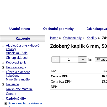
Úvodní strana
Obchodní podmínky
Jak nakupova
Home
Ozdobné díly
Kaplíky
Zdo
Kategorie
Zdobený kaplík 6 mm, 50 
Akrylové a pryskyřicové
korálky
Andělská křídla
Chirurgická ocel
ks
Ketlovací jehly
Ketlovací nýty
Kód:
O-
Lůžka a skleněné
kabošony
Cena s DPH:
16.
Minerály a mušle
Cena bez DPH:
13.
Náušnice
DPH:
Návlekový materiál
Ostatní
Ozdobné díly
Komponenty na růžence