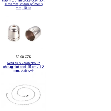
Kaplík z chirurgické oceli 304,
10x9 mm, vnitřní průměr 8
mm, 10 ks
52.00 CZK
Řetízek s karabinkou z
chirurgické oceli 45 cm / 1,2
mm, platinový