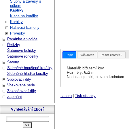
Šlupny a závěsy s
očkem
Kaplíky
Klece na korálky
Korálky
Našívací kameny
Přívěsky
Ramínka a vodiče
Řetízky
Šatonové kuličky
Popis
Váš dotaz
Poslat známénu
Šatonové rondelky
Šatony
Skleněné broušené korálky
Materiál: bižuterní kov
Rozměry: 6x2 mm
Skleněné hladké korálky
Neobsahuje nikl, olovo a kadmium.
Spojovací díly
Voskované perle
Zakončovací díly
nahoru
|
Tisk stranky
Zapínání
Vyhledávání zboží