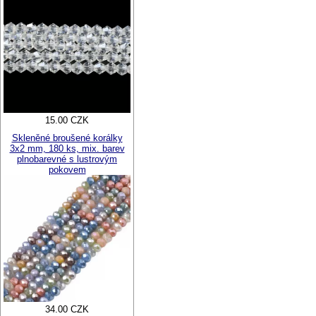
15.00 CZK
Skleněné broušené korálky
3x2 mm, 180 ks, mix. barev
plnobarevné s lustrovým
pokovem
34.00 CZK