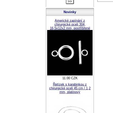
Novinky
Americké zapínání z
chirurgické oceli 304,
16,5x12x2 mm, postříbřené
11.00 CZK
Řetízek s karabinkou z
chirurgické oceli 45 cm / 1,2
mm, platinový