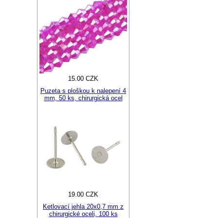
15.00 CZK
Puzeta s ploškou k nalepení 4
mm, 50 ks, chirurgická ocel
19.00 CZK
Ketlovací jehla 20x0,7 mm z
chirurgické oceli, 100 ks