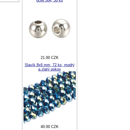
oceli 304, 30 ks
21.00 CZK
Slavík 8x6 mm, 72 ks, modrý
a zlatý pokov
40.00 CZK