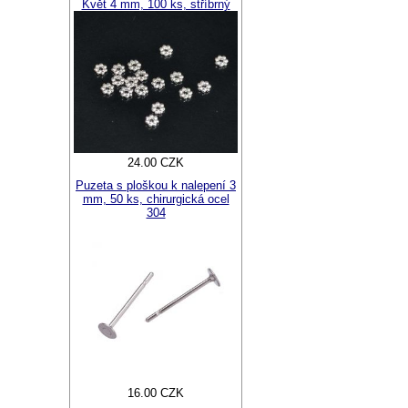
Květ 4 mm, 100 ks, stříbrný
24.00 CZK
Puzeta s ploškou k nalepení 3
mm, 50 ks, chirurgická ocel
304
16.00 CZK