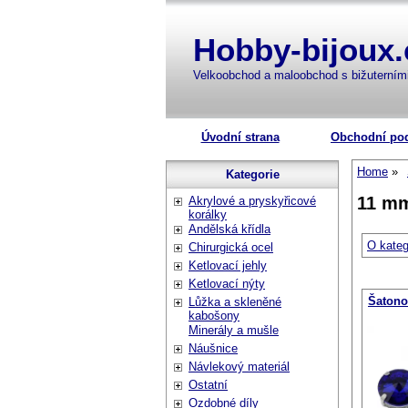
Hobby-bijoux.
Velkoobchod a maloobchod s bižuterní
Úvodní strana
Obchodní po
Home
Kategorie
11 m
Akrylové a pryskyřicové
korálky
Andělská křídla
O kateg
Chirurgická ocel
Ketlovací jehly
Ketlovací nýty
Šatonov
Lůžka a skleněné
kabošony
Minerály a mušle
Náušnice
Návlekový materiál
Ostatní
Ozdobné díly