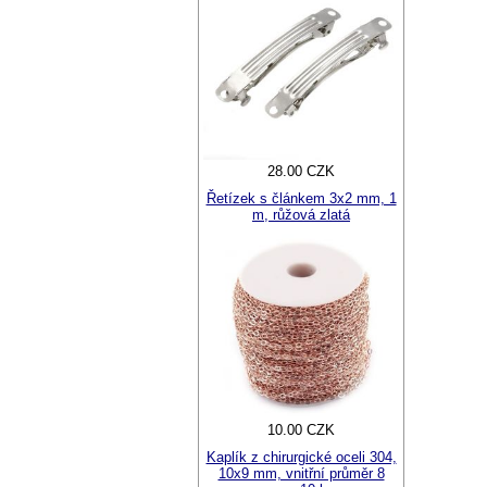
28.00 CZK
Řetízek s článkem 3x2 mm, 1
m, růžová zlatá
10.00 CZK
Kaplík z chirurgické oceli 304,
10x9 mm, vnitřní průměr 8