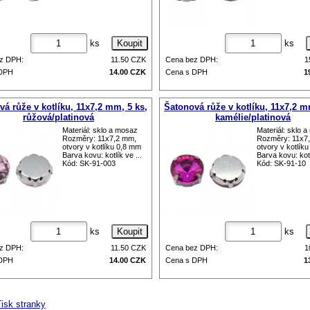
ks
ks
z DPH:
11.50
CZK
Cena bez DPH:
1
 DPH
14.00
CZK
Cena s DPH
1
á růže v kotlíku, 11x7,2 mm, 5 ks,
Šatonová růže v kotlíku, 11x7,2 m
růžová/platinová
kamélie/platinová
Materiál: sklo a mosaz
Materiál: sklo 
Rozměry: 11x7,2 mm,
Rozměry: 11x7
otvory v kotlíku 0,8 mm
otvory v kotlík
Barva kovu: kotlík ve ...
Barva kovu: kotl
Kód: SK-91-003
Kód: SK-91-10
ks
ks
z DPH:
11.50
CZK
Cena bez DPH:
1
 DPH
14.00
CZK
Cena s DPH
1
isk stranky