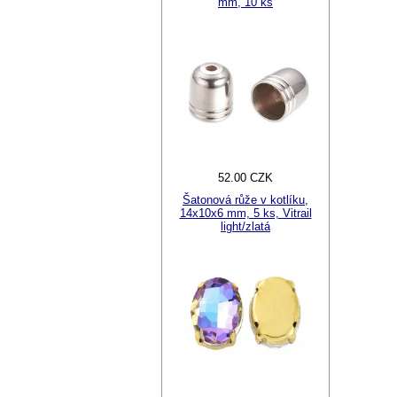
mm, 10 ks
52.00 CZK
Šatonová růže v kotlíku,
14x10x6 mm, 5 ks, Vitrail
light/zlatá