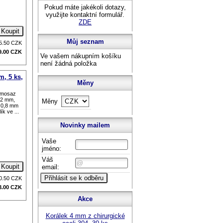
Pokud máte jakékoli dotazy,
využijte kontaktní formulář.
ZDE
Můj seznam
5.50
CZK
9.00
CZK
Ve vašem nákupním košíku
není žádná položka
m, 5 ks,
Měny
a mosaz
,2 mm,
Měny
u 0,8 mm
ík ve ...
Novinky mailem
Vaše
jméno:
Váš
email:
0.50
CZK
3.00
CZK
Akce
Korálek 4 mm z chirurgické