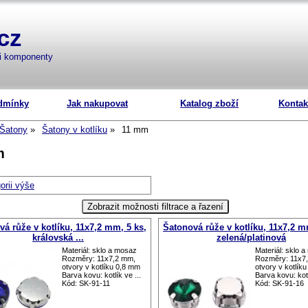
cz
mi komponenty
dmínky
Jak nakupovat
Katalog zboží
Kontak
Šatony
Šatony v kotlíku
11 mm
m
orii výše
á růže v kotlíku, 11x7,2 mm, 5 ks,
Šatonová růže v kotlíku, 11x7,2 m
královská ...
zelená/platinová
Materiál: sklo a mosaz
Materiál: sklo 
Rozměry: 11x7,2 mm,
Rozměry: 11x7
otvory v kotlíku 0,8 mm
otvory v kotlík
Barva kovu: kotlík ve ...
Barva kovu: kotl
Kód: SK-91-11
Kód: SK-91-16