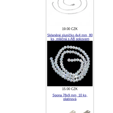
19.00 CZK
Skleněné sluníčko 4x4 mm, 80
ks, mléčná s AB pokovem
15.00 CZK
Spona 78x9 mm, 10 ks,
platinová