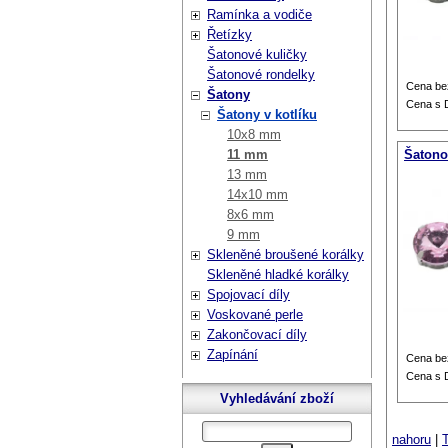
Ramínka a vodiče
Řetízky
Šatonové kuličky
Šatonové rondelky
Cena be
Šatony
Cena s
Šatony v kotlíku
10x8 mm
11 mm
Šatonov
13 mm
14x10 mm
8x6 mm
9 mm
Skleněné broušené korálky
Skleněné hladké korálky
Spojovací díly
Voskované perle
Zakončovací díly
Zapínání
Cena be
Cena s
Vyhledávání zboží
nahoru
|
T