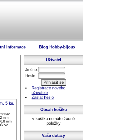
tní informace
Blog Hobby-bijoux
Uživatel
Jméno:
Heslo:
Registrace nového
uživatele
Zaslat heslo
m, 5 ks,
Obsah košíku
a mosaz
,2 mm,
v košíku nemáte žádné
u 0,8 mm
položky
ík ve ...
Vaše dotazy