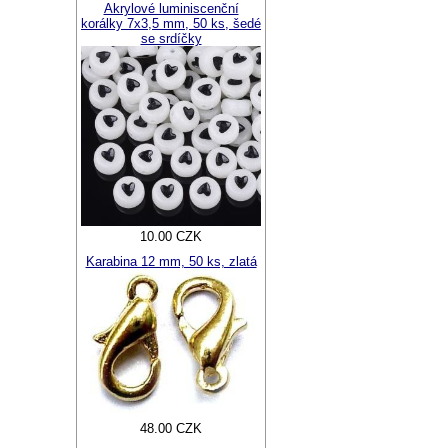
Akrylové luminiscenční
korálky 7x3,5 mm, 50 ks, šedé
se srdíčky
10.00 CZK
Karabina 12 mm, 50 ks, zlatá
48.00 CZK