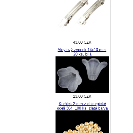
43.00 CZK
Akrylový zvonek 14x10 mm,
20 ks, bílá
13.00 CZK
Korálek 2 mm z chirurgické
oceli 304, 100 ks, zlatá barva