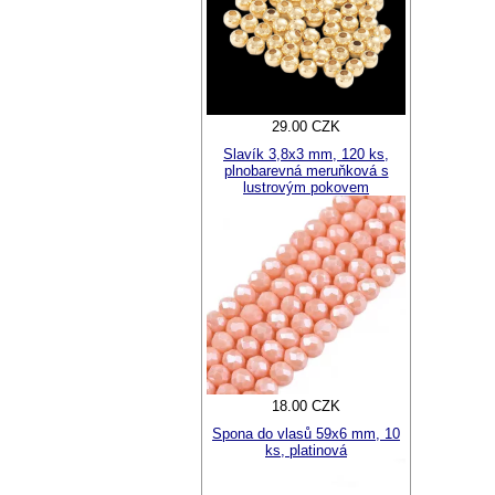
29.00 CZK
Slavík 3,8x3 mm, 120 ks,
plnobarevná meruňková s
lustrovým pokovem
18.00 CZK
Spona do vlasů 59x6 mm, 10
ks, platinová