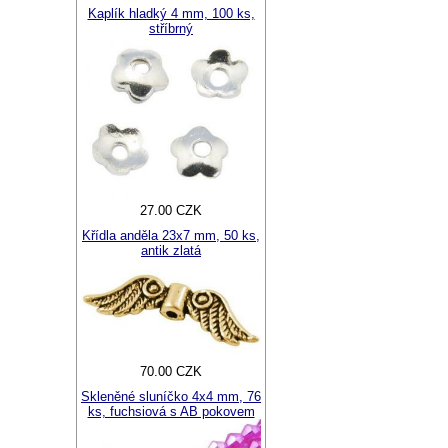
Kaplík hladký 4 mm, 100 ks,
stříbrný
27.00 CZK
Křídla anděla 23x7 mm, 50 ks,
antik zlatá
70.00 CZK
Skleněné sluníčko 4x4 mm, 76
ks, fuchsiová s AB pokovem