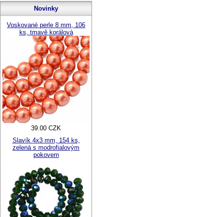
Novinky
Voskované perle 8 mm, 106
ks, tmavě korálová
39.00 CZK
Slavík 4x3 mm, 154 ks,
zelená s modrofialovým
pokovem