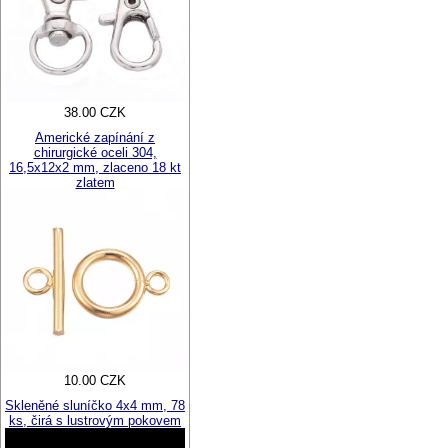
38.00 CZK
Americké zapínání z
chirurgické oceli 304,
16,5x12x2 mm, zlaceno 18 kt
zlatem
10.00 CZK
Skleněné sluníčko 4x4 mm, 78
ks, čirá s lustrovým pokovem