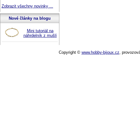
Zobrazit všechny novinky ...
Nové články na blogu
Mini tutoriál na
náhrdelník z mušlí
Copyright ©
www.hobby-bijoux.cz
,
provozov