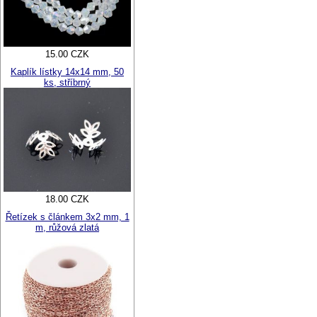
15.00 CZK
Kaplík lístky 14x14 mm, 50
ks, stříbrný
18.00 CZK
Řetízek s článkem 3x2 mm, 1
m, růžová zlatá