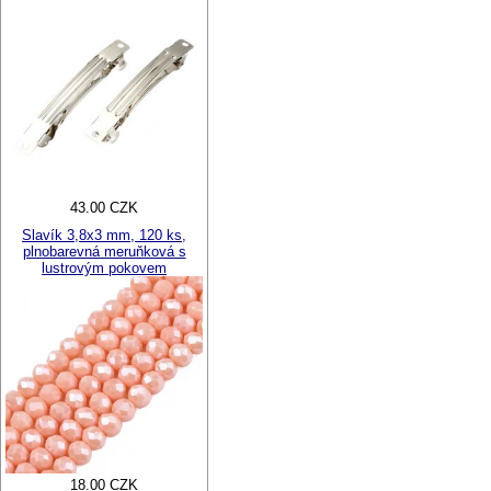
43.00 CZK
Slavík 3,8x3 mm, 120 ks,
plnobarevná meruňková s
lustrovým pokovem
18.00 CZK