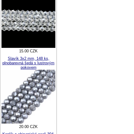
15.00 CZK
Slavík 3x2 mm, 148 ks,
plnobarevná šedá s lustrovým
pokovem
20.00 CZK