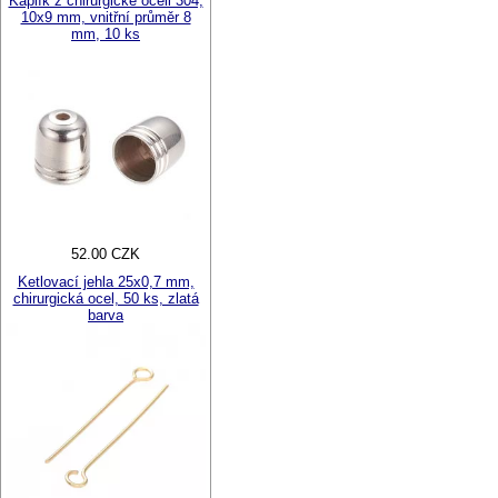
Kaplík z chirurgické oceli 304,
10x9 mm, vnitřní průměr 8
mm, 10 ks
52.00 CZK
Ketlovací jehla 25x0,7 mm,
chirurgická ocel, 50 ks, zlatá
barva