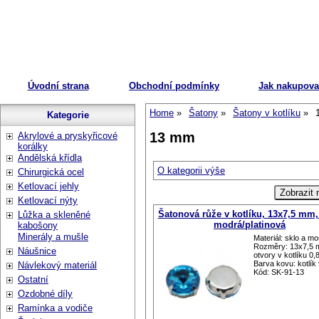
Úvodní strana
Obchodní podmínky
Jak nakupova
Home
Šatony
Šatony v kotlíku
Kategorie
13 mm
Akrylové a pryskyřicové
korálky
Andělská křídla
O kategorii výše
Chirurgická ocel
Ketlovací jehly
Ketlovací nýty
Šatonová růže v kotlíku, 13x7,5 mm,
Lůžka a skleněné
modrá/platinová
kabošony
Minerály a mušle
Materiál: sklo a m
Rozměry: 13x7,5 
Náušnice
otvory v kotlíku 0
Barva kovu: kotlík v
Návlekový materiál
Kód: SK-91-13
Ostatní
Ozdobné díly
Ramínka a vodiče