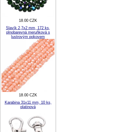
18.00 CZK
Slavík 2,7x2 mm, 172 ks,
plnobarevná meruňková s
lustrovým pokovem
18.00 CZK
Karabina 31x11 mm, 10 ks,
platinová