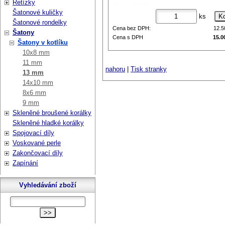
Řetízky
Šatonové kuličky
ks
Šatonové rondelky
Cena bez DPH:
12.
Šatony
Cena s DPH
15.0
Šatony v kotlíku
10x8 mm
11 mm
nahoru
|
Tisk stranky
13 mm
14x10 mm
8x6 mm
9 mm
Skleněné broušené korálky
Skleněné hladké korálky
Spojovací díly
Voskované perle
Zakončovací díly
Zapínání
Vyhledávání zboží