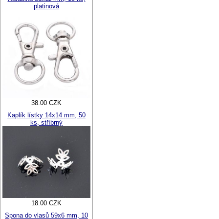
platinová
38.00 CZK
Kaplík lístky 14x14 mm, 50
ks, stříbrný
18.00 CZK
Spona do vlasů 59x6 mm, 10