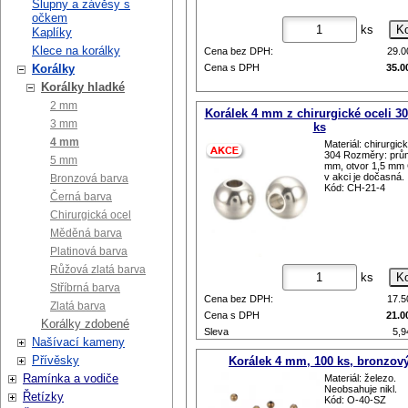
Šlupny a závěsy s
očkem
ks
Kaplíky
Klece na korálky
Cena bez DPH:
29.
Korálky
Cena s DPH
35.0
Korálky hladké
2 mm
Korálek 4 mm z chirurgické oceli 30
3 mm
ks
4 mm
Materiál: chirurgic
304 Rozměry: prů
5 mm
mm, otvor 1,5 mm
v akci je dočasná.
Bronzová barva
Kód: CH-21-4
Černá barva
Chirurgická ocel
Měděná barva
Platinová barva
Růžová zlatá barva
ks
Stříbrná barva
Cena bez DPH:
17.
Zlatá barva
Cena s DPH
21.0
Korálky zdobené
Sleva
5,
Našívací kameny
Původní cena
27.
Přívěsky
Korálek 4 mm, 100 ks, bronzov
Ramínka a vodiče
Materiál: železo.
Neobsahuje nikl.
Řetízky
Kód: O-40-SZ