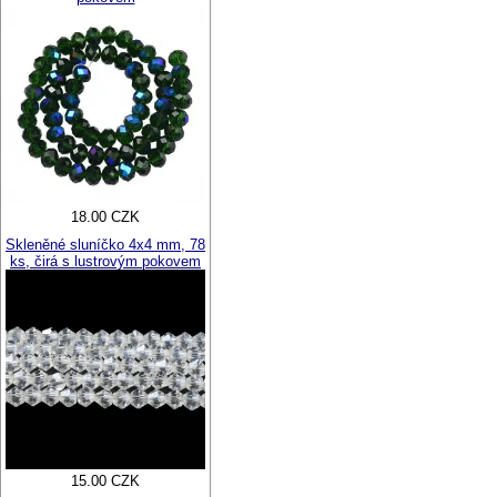
18.00 CZK
Skleněné sluníčko 4x4 mm, 78
ks, čirá s lustrovým pokovem
15.00 CZK