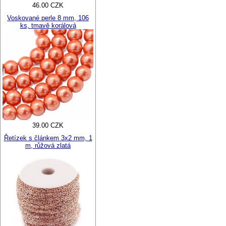
46.00 CZK
Voskované perle 8 mm, 106
ks, tmavě korálová
39.00 CZK
Řetízek s článkem 3x2 mm, 1
m, růžová zlatá