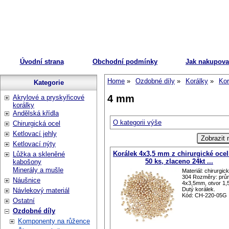
Úvodní strana
Obchodní podmínky
Jak nakupova
Home
Ozdobné díly
Korálky
Kor
Kategorie
4 mm
Akrylové a pryskyřicové
korálky
Andělská křídla
O kategorii výše
Chirurgická ocel
Ketlovací jehly
Ketlovací nýty
Korálek 4x3,5 mm z chirurgické ocel
Lůžka a skleněné
50 ks, zlaceno 24kt ...
kabošony
Minerály a mušle
Materiál: chirurgic
304 Rozměry: prů
Náušnice
4x3,5mm, otvor 1
Dutý korálek.
Návlekový materiál
Kód: CH-220-05G
Ostatní
Ozdobné díly
Komponenty na růžence