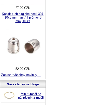
27.00 CZK
Kaplík z chirurgické oceli 304,
10x9 mm, vnitřní průměr 8
mm, 10 ks
52.00 CZK
Zobrazit všechny novinky ...
Nové články na blogu
Mini tutoriál na
náhrdelník z mušlí