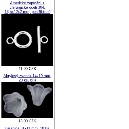
Americké zapínání z
chirurgické oceli 304,
16,5x12x2 mm, postříbřené
11.00 CZK
Akrylový zvonek 14x10 mm,
20 ks, bílá
13.00 CZK
Karabina 31x11 mm, 10 ks,