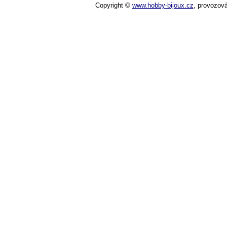
Copyright ©
www.hobby-bijoux.cz
,
provozov