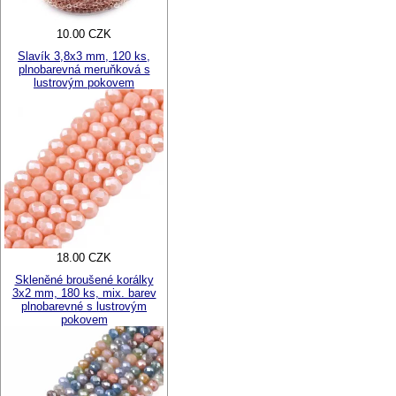
10.00 CZK
Slavík 3,8x3 mm, 120 ks,
plnobarevná meruňková s
lustrovým pokovem
18.00 CZK
Skleněné broušené korálky
3x2 mm, 180 ks, mix. barev
plnobarevné s lustrovým
pokovem