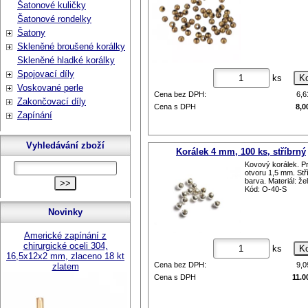
Šatonové kuličky
Šatonové rondelky
Šatony
Skleněné broušené korálky
Skleněné hladké korálky
Spojovací díly
ks
Voskované perle
Cena bez DPH:
6,
Zakončovací díly
Cena s DPH
8,0
Zapínání
Vyhledávání zboží
Korálek 4 mm, 100 ks, stříbrný
Kovový korálek. P
otvoru 1,5 mm. Stř
barva. Materiál: že
Kód: O-40-S
Novinky
Americké zapínání z
chirurgické oceli 304,
ks
16,5x12x2 mm, zlaceno 18 kt
Cena bez DPH:
9,
zlatem
Cena s DPH
11.