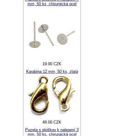
mm, 50 ks, chirurgická ocel
19.00 CZK
Karabina 12 mm, 50 ks, zlatá
48.00 CZK
Puzeta s ploškou k nalepení 3
mm, 50 ks, chirurgická ocel