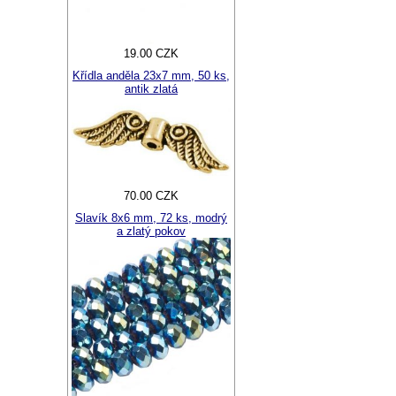
19.00 CZK
Křídla anděla 23x7 mm, 50 ks,
antik zlatá
70.00 CZK
Slavík 8x6 mm, 72 ks, modrý
a zlatý pokov