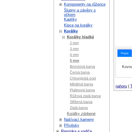
Komponenty na růžence
Šlupny a závěsy s
očkem
Kaplíky
Klece na korálky
Korálky
Korálky hladké
2 mm
3 mm
Popis
4 mm
5 mm
Kovov
Bronzová barva
Černá barva
Chirurgická ocel
Měděná barva
nahoru
|
T
Platinová barva
Růžová zlatá barva
Stříbrná barva
Zlatá barva
Korálky zdobené
Našívací kameny
Přívěsky
Ramínka a vodiče