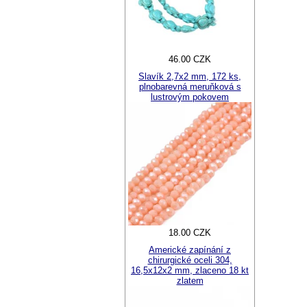
46.00 CZK
Slavík 2,7x2 mm, 172 ks,
plnobarevná meruňková s
lustrovým pokovem
18.00 CZK
Americké zapínání z
chirurgické oceli 304,
16,5x12x2 mm, zlaceno 18 kt
zlatem