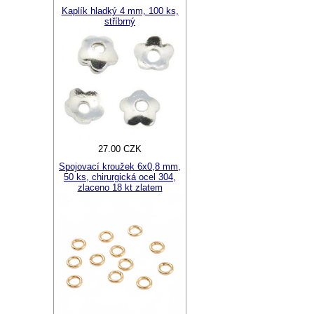
Kaplík hladký 4 mm, 100 ks,
stříbrný
27.00 CZK
Spojovací kroužek 6x0,8 mm,
50 ks, chirurgická ocel 304,
zlaceno 18 kt zlatem