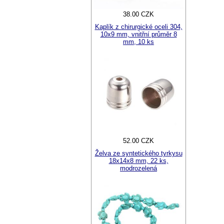
38.00 CZK
Kaplík z chirurgické oceli 304,
10x9 mm, vnitřní průměr 8
mm, 10 ks
52.00 CZK
Želva ze syntetického tyrkysu
18x14x8 mm, 22 ks,
modrozelená