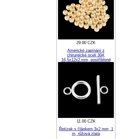
29.00 CZK
Americké zapínání z
chirurgické oceli 304,
16,5x12x2 mm, postříbřené
11.00 CZK
Řetízek s článkem 3x2 mm, 1
m, růžová zlatá