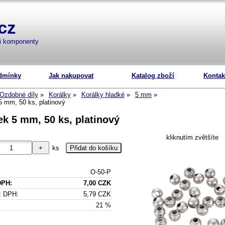
cz
mi komponenty
dmínky
Jak nakupovat
Katalog zboží
Kontak
Ozdobné díly
Korálky
Korálky hladké
5 mm
5 mm, 50 ks, platinový
ek 5 mm, 50 ks, platinový
kliknutím zvětšíte
ks
O-50-P
DPH:
7,00 CZK
z DPH:
5,79 CZK
21 %