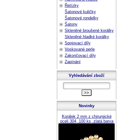
Řetízky
Šatonové kuličky
Šatonové rondelky
Šatony
Skleněné broušené korálky
Skleněné hladké korálky
Spojovací díly
Voskované perle
Zakončovací díly
Zapínání
Vyhledávání zboží
Novinky
Korálek 2 mm z chirurgické
oceli 304, 100 ks, zlatá barva