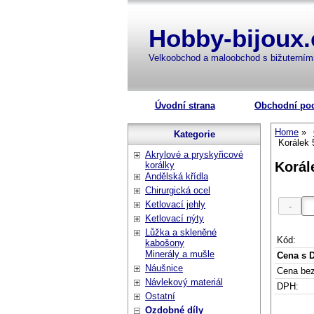
Hobby-bijoux.
Velkoobchod a maloobchod s bižuterní
Úvodní strana
Obchodní po
Home
Kategorie
Korálek 
Akrylové a pryskyřicové
Korál
korálky
Andělská křídla
Chirurgická ocel
Ketlovací jehly
Ketlovací nýty
Lůžka a skleněné
Kód:
kabošony
Minerály a mušle
Cena s 
Náušnice
Cena be
Návlekový materiál
DPH:
Ostatní
Ozdobné díly