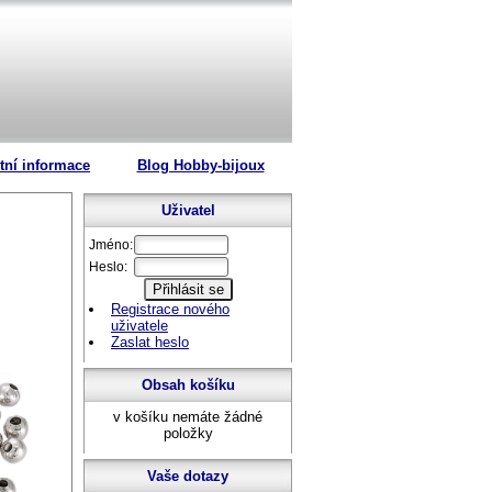
tní informace
Blog Hobby-bijoux
Uživatel
Jméno:
Heslo:
Registrace nového
uživatele
Zaslat heslo
Obsah košíku
v košíku nemáte žádné
položky
Vaše dotazy