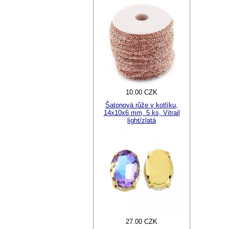
10.00 CZK
Šatonová růže v kotlíku,
14x10x6 mm, 5 ks, Vitrail
light/zlatá
27.00 CZK