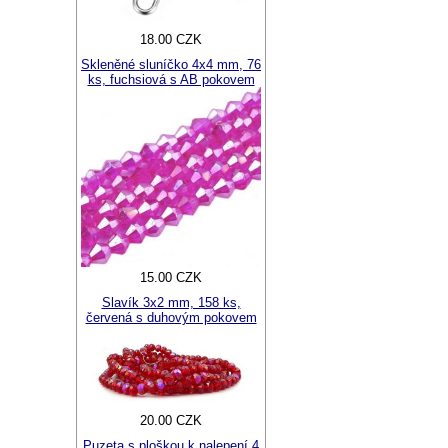
18.00 CZK
Skleněné sluníčko 4x4 mm, 76
ks, fuchsiová s AB pokovem
15.00 CZK
Slavík 3x2 mm, 158 ks,
červená s duhovým pokovem
20.00 CZK
Puzeta s ploškou k nalepení 4