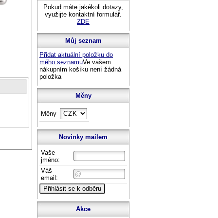
Pokud máte jakékoli dotazy,
využijte kontaktní formulář.
ZDE
Můj seznam
Přidat aktuální položku do
mého seznamu
Ve vašem
nákupním košíku není žádná
položka
Měny
Měny
Novinky mailem
Vaše
jméno:
Váš
email:
Akce